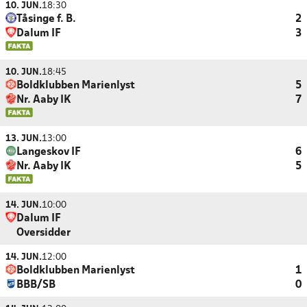
10. JUN.
18:30
Tåsinge f. B.
2
Dalum IF
3
10. JUN.
18:45
Boldklubben Marienlyst
5
Nr. Aaby IK
7
13. JUN.
13:00
Langeskov IF
6
Nr. Aaby IK
5
14. JUN.
10:00
Dalum IF
Oversidder
14. JUN.
12:00
Boldklubben Marienlyst
1
BBB/SB
0