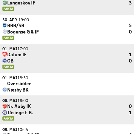
Langeskov IF
3
30. APR.
19:00
BBB/SB
5
Bogense G & IF
0
01. MAJ
17:00
Dalum IF
1
OB
0
01. MAJ
18:30
Oversidder
Næsby BK
06. MAJ
18:00
Nr. Aaby IK
0
Tåsinge f. B.
1
09. MAJ
10:45