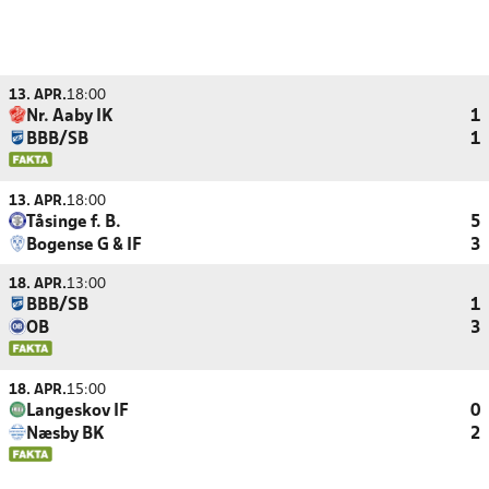
13. APR.
18:00
Nr. Aaby IK
1
BBB/SB
1
13. APR.
18:00
Tåsinge f. B.
5
Bogense G & IF
3
18. APR.
13:00
BBB/SB
1
OB
3
18. APR.
15:00
Langeskov IF
0
Næsby BK
2