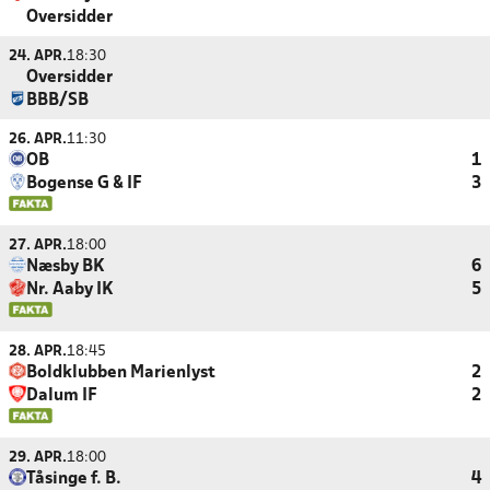
Oversidder
24. APR.
18:30
Oversidder
BBB/SB
26. APR.
11:30
OB
1
Bogense G & IF
3
27. APR.
18:00
Næsby BK
6
Nr. Aaby IK
5
28. APR.
18:45
Boldklubben Marienlyst
2
Dalum IF
2
29. APR.
18:00
Tåsinge f. B.
4