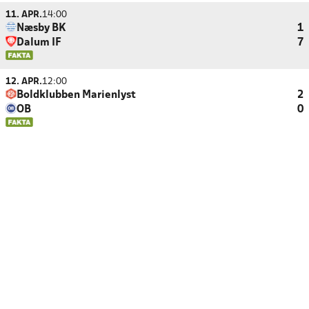
11. APR.
14:00
Næsby BK
1
Dalum IF
7
12. APR.
12:00
Boldklubben Marienlyst
2
OB
0