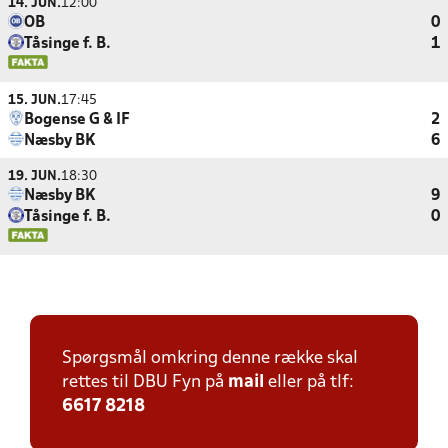
14. JUN.
12:00
OB
0
Tåsinge f. B.
1
15. JUN.
17:45
Bogense G & IF
2
Næsby BK
6
19. JUN.
18:30
Næsby BK
9
Tåsinge f. B.
0
Spørgsmål omkring denne række skal
rettes til DBU Fyn på
mail
eller på tlf:
6617 8218