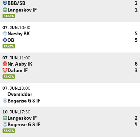
BBB/SB
2
Langeskov IF
1
07. JUN.
10:00
Næsby BK
5
OB
5
07. JUN.
11:00
Nr. Aaby IK
6
Dalum IF
3
07. JUN.
13:00
Oversidder
Bogense G & IF
10. JUN.
17:30
Langeskov IF
2
Bogense G & IF
4