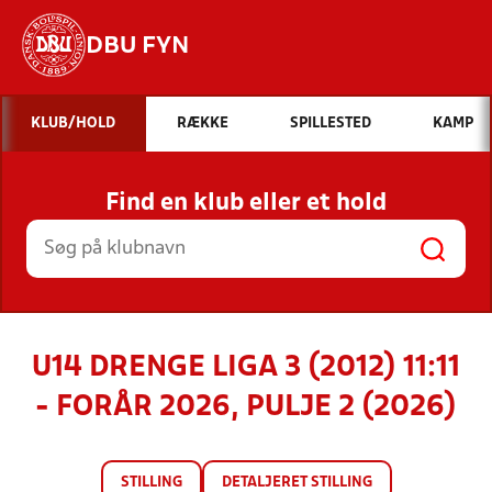
DBU FYN
Hvad vil du søge efter?
KLUB/HOLD
RÆKKE
SPILLESTED
KAMP
INDHOLD OG NYHEDER
Find en klub eller et hold
STILLINGER, RESULTATER, KLUBBER OG
HOLD
U14 DRENGE LIGA 3 (2012) 11:11
- FORÅR 2026, PULJE 2 (2026)
STILLING
DETALJERET STILLING