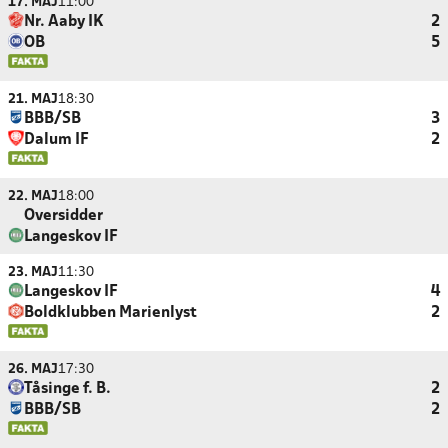
17. MAJ
11:00
Nr. Aaby IK
2
OB
5
21. MAJ
18:30
BBB/SB
3
Dalum IF
2
22. MAJ
18:00
Oversidder
Langeskov IF
23. MAJ
11:30
Langeskov IF
4
Boldklubben Marienlyst
2
26. MAJ
17:30
Tåsinge f. B.
2
BBB/SB
2