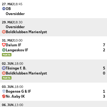
27. MAJ
18:45
OB
Oversidder
29. MAJ
18:30
Oversidder
Boldklubben Marienlyst
31. MAJ
10:00
Dalum IF
7
Langeskov IF
2
02. JUN.
18:00
Tåsinge f. B.
5
Boldklubben Marienlyst
0
03. JUN.
18:00
Bogense G & IF
1
Nr. Aaby IK
3
06. JUN.
13:00