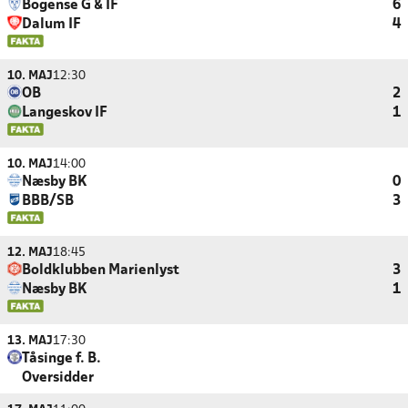
Bogense G & IF
6
Dalum IF
4
10. MAJ
12:30
OB
2
Langeskov IF
1
10. MAJ
14:00
Næsby BK
0
BBB/SB
3
12. MAJ
18:45
Boldklubben Marienlyst
3
Næsby BK
1
13. MAJ
17:30
Tåsinge f. B.
Oversidder