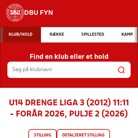
DBU FYN
Hvad vil du søge efter?
KLUB/HOLD
RÆKKE
SPILLESTED
KAMP
INDHOLD OG NYHEDER
Find en klub eller et hold
STILLINGER, RESULTATER, KLUBBER OG
HOLD
U14 DRENGE LIGA 3 (2012) 11:11
- FORÅR 2026, PULJE 2 (2026)
STILLING
DETALJERET STILLING