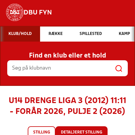
DBU FYN
Hvad vil du søge efter?
KLUB/HOLD
RÆKKE
SPILLESTED
KAMP
INDHOLD OG NYHEDER
Find en klub eller et hold
STILLINGER, RESULTATER, KLUBBER OG
HOLD
U14 DRENGE LIGA 3 (2012) 11:11
- FORÅR 2026, PULJE 2 (2026)
STILLING
DETALJERET STILLING