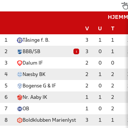
HJEMM
V
U
T
1
Tåsinge f. B.
3
1
1
2
BBB/SB
3
0
1
i
3
Dalum IF
2
0
0
4
Næsby BK
2
1
2
5
Bogense G & IF
2
0
2
6
Nr. Aaby IK
1
1
2
7
OB
1
0
2
8
Boldklubben Marienlyst
3
1
1