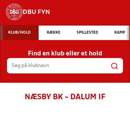
DBU FYN
Hvad vil du søge efter?
KLUB/HOLD
RÆKKE
SPILLESTED
KAMP
INDHOLD OG NYHEDER
Find en klub eller et hold
STILLINGER, RESULTATER, KLUBBER OG
HOLD
NÆSBY BK - DALUM IF