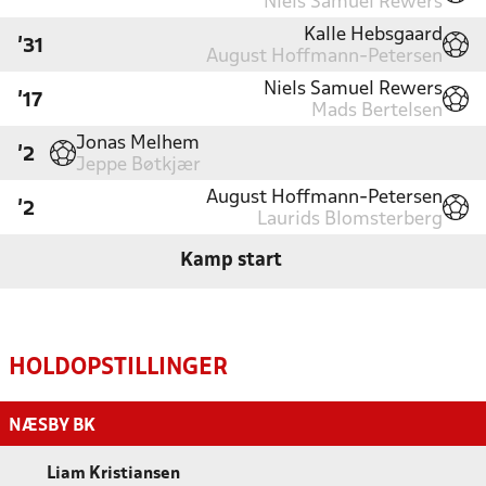
Niels Samuel Rewers
Kalle Hebsgaard
'31
August Hoffmann-Petersen
Niels Samuel Rewers
'17
Mads Bertelsen
Jonas Melhem
'2
Jeppe Bøtkjær
August Hoffmann-Petersen
'2
Laurids Blomsterberg
Kamp start
HOLDOPSTILLINGER
NÆSBY BK
Liam Kristiansen