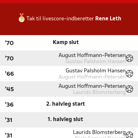
Tak til livescore-indberetter
Rene Leth
Kamp slut
'70
August Hoffmann-Petersen
'70
Gustav Palsholm Hansen
Gustav Palsholm Hansen
'66
August Hoffmann-Petersen
August Hoffmann-Petersen
'45
Laurids Blomsterberg
2. halvleg start
'36
1. halvleg slut
'31
Laurids Blomsterberg
'31