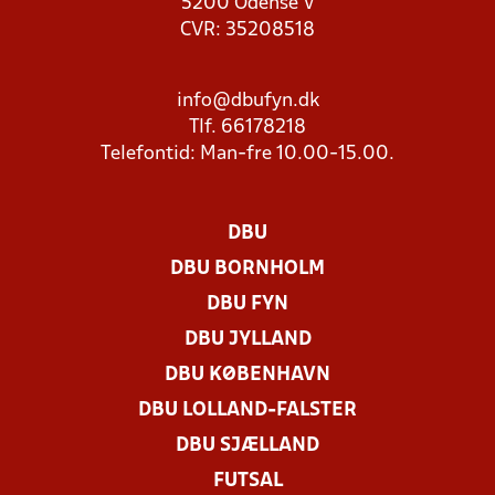
5200 Odense V
CVR: 35208518
info@dbufyn.dk
Tlf. 66178218
Telefontid: Man-fre 10.00-15.00.
DBU
DBU BORNHOLM
DBU FYN
DBU JYLLAND
DBU KØBENHAVN
DBU LOLLAND-FALSTER
DBU SJÆLLAND
FUTSAL