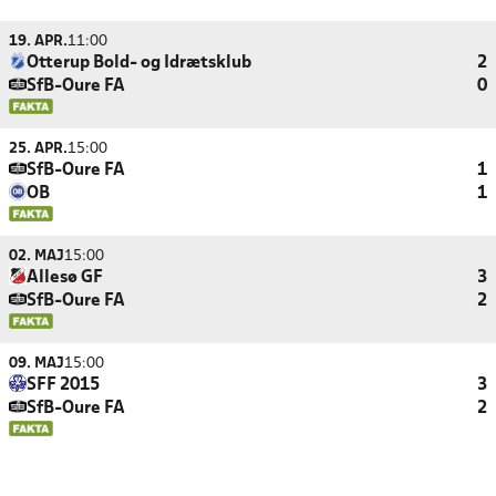
19. APR.
11:00
Otterup Bold- og Idrætsklub
2
SfB-Oure FA
0
25. APR.
15:00
SfB-Oure FA
1
OB
1
02. MAJ
15:00
Allesø GF
3
SfB-Oure FA
2
09. MAJ
15:00
SFF 2015
3
SfB-Oure FA
2