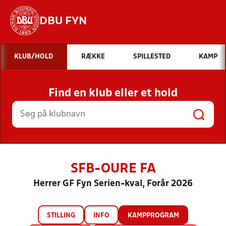
DBU FYN
Hvad vil du søge efter?
KLUB/HOLD
RÆKKE
SPILLESTED
KAMP
INDHOLD OG NYHEDER
Find en klub eller et hold
STILLINGER, RESULTATER, KLUBBER OG
HOLD
SFB-OURE FA
Herrer GF Fyn Serien-kval, Forår 2026
STILLING
INFO
KAMPPROGRAM