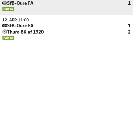
SfB-Oure FA
1
12. APR.
11:00
SfB-Oure FA
1
Thurø BK af 1920
2