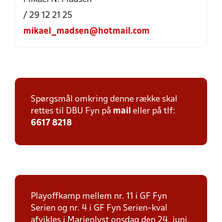
/ 29 12 21 25
mikael_madsen@hotmail.com
Spørgsmål omkring denne række skal
rettes til DBU Fyn på
mail
eller på tlf:
6617 8218
Playoffkamp mellem nr. 11 i GF Fyn
Serien og nr. 4 i GF Fyn Serien-kval
afvikles i Marienlyst onsdag den 24. juni.