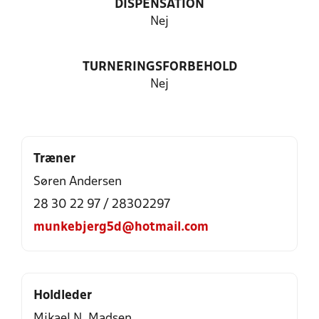
DISPENSATION
Nej
TURNERINGSFORBEHOLD
Nej
Træner
Søren Andersen
28 30 22 97 / 28302297
munkebjerg5d@hotmail.com
Holdleder
Mikael N. Madsen