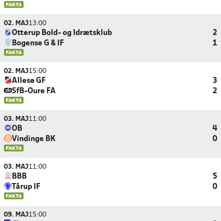
02. MAJ
13:00
Otterup Bold- og Idrætsklub
2
Bogense G & IF
1
02. MAJ
15:00
Allesø GF
3
SfB-Oure FA
2
03. MAJ
11:00
OB
4
Vindinge BK
0
03. MAJ
11:00
BBB
5
Tårup IF
0
09. MAJ
15:00