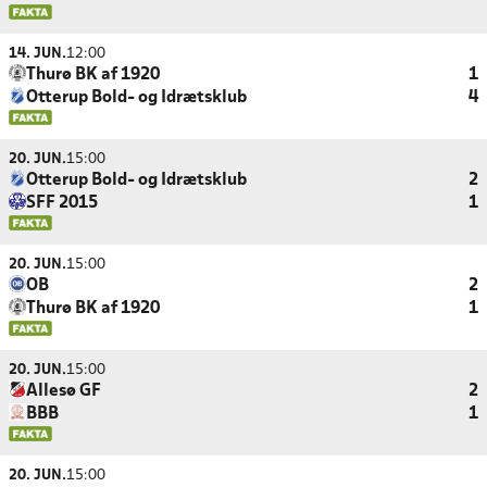
14. JUN.
12:00
Thurø BK af 1920
1
Otterup Bold- og Idrætsklub
4
20. JUN.
15:00
Otterup Bold- og Idrætsklub
2
SFF 2015
1
20. JUN.
15:00
OB
2
Thurø BK af 1920
1
20. JUN.
15:00
Allesø GF
2
BBB
1
20. JUN.
15:00