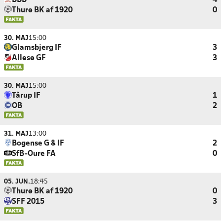
BBB
4
Thurø BK af 1920
0
30. MAJ
15:00
Glamsbjerg IF
3
Allesø GF
3
30. MAJ
15:00
Tårup IF
1
OB
2
31. MAJ
13:00
Bogense G & IF
2
SfB-Oure FA
0
05. JUN.
18:45
Thurø BK af 1920
0
SFF 2015
3