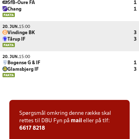
SfB-Oure FA
1
Chang
1
20. JUN.
15:00
Vindinge BK
3
Tårup IF
3
20. JUN.
15:00
Bogense G & IF
1
Glamsbjerg IF
3
Spørgsmål omkring denne række skal
rettes til DBU Fyn på
mail
eller på tlf:
6617 8218