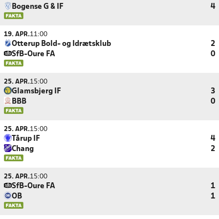
Bogense G & IF
4
19. APR.
11:00
Otterup Bold- og Idrætsklub
2
SfB-Oure FA
0
25. APR.
15:00
Glamsbjerg IF
3
BBB
0
25. APR.
15:00
Tårup IF
4
Chang
2
25. APR.
15:00
SfB-Oure FA
1
OB
1