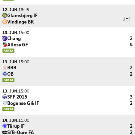
12. JUN.
18:45
Glamsbjerg IF
UHT
Vindinge BK
13. JUN.
15:00
Chang
2
Allesø GF
4
13. JUN.
15:00
BBB
2
OB
2
13. JUN.
15:00
SFF 2015
3
Bogense G & IF
2
14. JUN.
11:00
Tårup IF
2
SfB-Oure FA
2