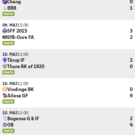
Chang
0
BBB
1
09. MAJ
15:00
SFF 2015
3
SfB-Oure FA
2
10. MAJ
11:00
Tårup IF
2
Thurø BK af 1920
0
10. MAJ
11:00
Vindinge BK
0
Allesø GF
9
10. MAJ
11:00
Bogense G & IF
2
OB
4