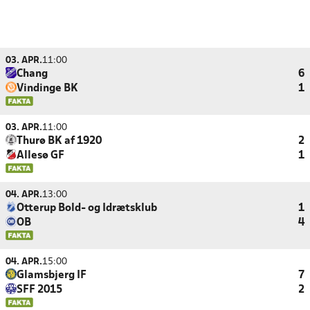
03. APR.
11:00
Chang
6
Vindinge BK
1
03. APR.
11:00
Thurø BK af 1920
2
Allesø GF
1
04. APR.
13:00
Otterup Bold- og Idrætsklub
1
OB
4
04. APR.
15:00
Glamsbjerg IF
7
SFF 2015
2