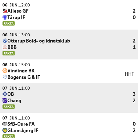
06. JUN.
12:00
Allesø GF
2
Tårup IF
0
06. JUN.
13:00
Otterup Bold- og Idrætsklub
2
BBB
1
06. JUN.
15:00
Vindinge BK
HHT
Bogense G & IF
07. JUN.
11:00
OB
3
Chang
2
07. JUN.
11:00
SfB-Oure FA
0
Glamsbjerg IF
2