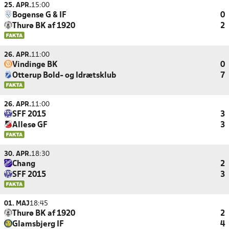
25. APR.
15:00
Bogense G & IF
0
Thurø BK af 1920
2
26. APR.
11:00
Vindinge BK
0
Otterup Bold- og Idrætsklub
7
26. APR.
11:00
SFF 2015
3
Allesø GF
3
30. APR.
18:30
Chang
2
SFF 2015
3
01. MAJ
18:45
Thurø BK af 1920
2
Glamsbjerg IF
4