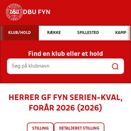
DBU FYN
Hvad vil du søge efter?
KLUB/HOLD
RÆKKE
SPILLESTED
KAMP
INDHOLD OG NYHEDER
Find en klub eller et hold
STILLINGER, RESULTATER, KLUBBER OG
HOLD
HERRER GF FYN SERIEN-KVAL,
FORÅR 2026 (2026)
STILLING
DETALJERET STILLING