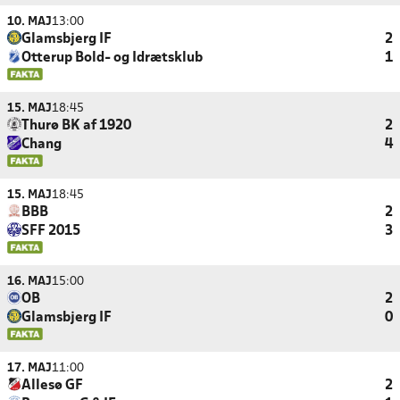
10. MAJ
13:00
Glamsbjerg IF
2
Otterup Bold- og Idrætsklub
1
15. MAJ
18:45
Thurø BK af 1920
2
Chang
4
15. MAJ
18:45
BBB
2
SFF 2015
3
16. MAJ
15:00
OB
2
Glamsbjerg IF
0
17. MAJ
11:00
Allesø GF
2