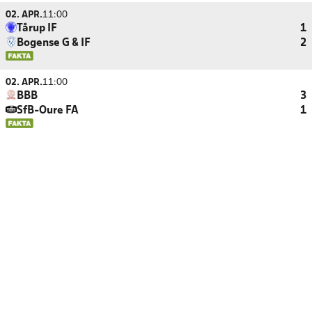
02. APR.
11:00
Tårup IF
1
Bogense G & IF
2
02. APR.
11:00
BBB
3
SfB-Oure FA
1