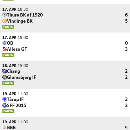
17. APR.
18:30
Thurø BK af 1920
6
Vindinge BK
5
17. APR.
19:00
OB
0
Allesø GF
3
18. APR.
15:00
Chang
2
Glamsbjerg IF
2
19. APR.
11:00
Tårup IF
2
SFF 2015
3
19. APR.
11:00
BBB
4