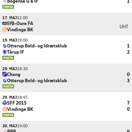
Bogense G & IF
1
17. MAJ
11:00
SfB-Oure FA
UHT
Vindinge BK
19. MAJ
19:00
Otterup Bold- og Idrætsklub
1
Tårup IF
2
29. MAJ
18:30
Chang
0
Otterup Bold- og Idrætsklub
3
29. MAJ
18:45
SFF 2015
7
Vindinge BK
0
30. MAJ
14:00