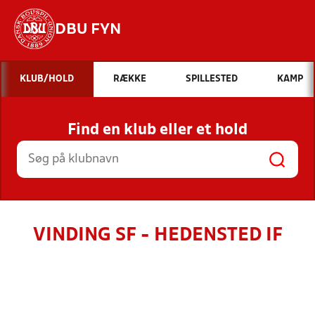
DBU FYN
Hvad vil du søge efter?
KLUB/HOLD
RÆKKE
SPILLESTED
KAMP
INDHOLD OG NYHEDER
Find en klub eller et hold
STILLINGER, RESULTATER, KLUBBER OG
HOLD
VINDING SF - HEDENSTED IF