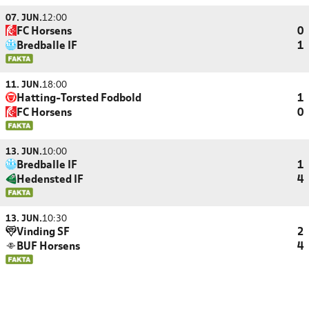
07. JUN.
12:00
FC Horsens
0
Bredballe IF
1
11. JUN.
18:00
Hatting-Torsted Fodbold
1
FC Horsens
0
13. JUN.
10:00
Bredballe IF
1
Hedensted IF
4
13. JUN.
10:30
Vinding SF
2
BUF Horsens
4