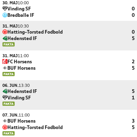
30. MAJ
10:00
Vinding SF
0
Bredballe IF
0
31. MAJ
10:30
Hatting-Torsted Fodbold
0
Hedensted IF
5
31. MAJ
11:00
FC Horsens
2
BUF Horsens
5
06. JUN.
13:30
Hedensted IF
5
Vinding SF
1
07. JUN.
11:00
BUF Horsens
3
Hatting-Torsted Fodbold
5