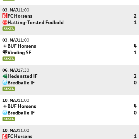
03. MAJ
11:00
FC Horsens
2
Hatting-Torsted Fodbold
1
03. MAJ
11:00
BUF Horsens
4
Vinding SF
1
06. MAJ
17:30
Hedensted IF
2
Bredballe IF
0
10. MAJ
11:00
BUF Horsens
4
Bredballe IF
0
10. MAJ
11:00
FC Horsens
1