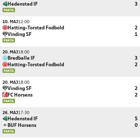
Hedensted IF
3
10. MAJ
12:00
Hatting-Torsted Fodbold
2
Vinding SF
1
20. MAJ
18:00
Bredballe IF
3
Hatting-Torsted Fodbold
2
20. MAJ
18:00
Vinding SF
2
FC Horsens
2
26. MAJ
17:30
Hedensted IF
5
BUF Horsens
0