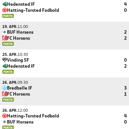
Hedensted IF
4
Hatting-Torsted Fodbold
0
19. APR.
11:00
BUF Horsens
2
FC Horsens
2
25. APR.
10:30
Vinding SF
0
Hedensted IF
2
26. APR.
09:30
Bredballe IF
3
FC Horsens
1
26. APR.
12:00
Hatting-Torsted Fodbold
4
BUF Horsens
0