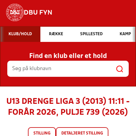
DBU FYN
Hvad vil du søge efter?
KLUB/HOLD
RÆKKE
SPILLESTED
KAMP
INDHOLD OG NYHEDER
Find en klub eller et hold
STILLINGER, RESULTATER, KLUBBER OG
HOLD
U13 DRENGE LIGA 3 (2013) 11:11 -
FORÅR 2026, PULJE 739 (2026)
STILLING
DETALJERET STILLING