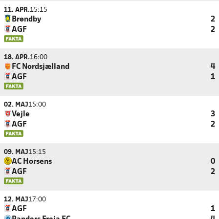
11. APR.
15:15
Brøndby
2
AGF
2
18. APR.
16:00
FC Nordsjælland
4
AGF
1
02. MAJ
15:00
Vejle
3
AGF
2
09. MAJ
15:15
AC Horsens
0
AGF
2
12. MAJ
17:00
AGF
1