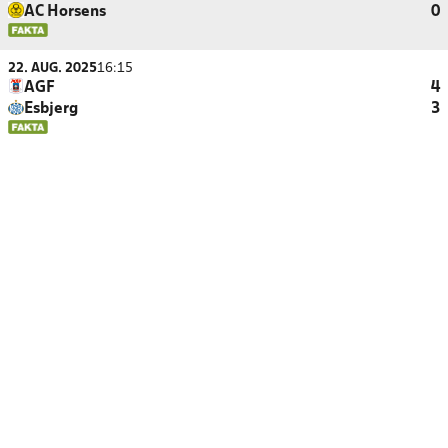
AC Horsens
0
22. AUG. 2025
16:15
AGF
4
Esbjerg
3