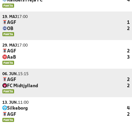
Randers Freja FC
4
19. MAJ
17:00
AGF
1
OB
2
29. MAJ
17:00
AGF
2
AaB
3
06. JUN.
15:15
AGF
2
FC Midtjylland
2
13. JUN.
11:00
Silkeborg
4
AGF
2