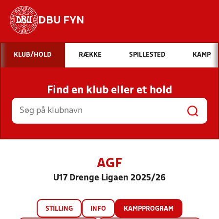
DBU FYN
Hvad vil du søge efter?
KLUB/HOLD
RÆKKE
SPILLESTED
KAMP
INDHOLD OG NYHEDER
Find en klub eller et hold
STILLINGER, RESULTATER, KLUBBER OG
HOLD
AGF
U17 Drenge Ligaen 2025/26
STILLING
INFO
KAMPPROGRAM