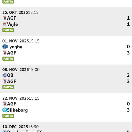
25. OKT. 2025
15:15
AGF
1
Vejle
1
01. NOV. 2025
15:15
Lyngby
0
AGF
3
08. NOV. 2025
15:00
OB
2
AGF
3
22. NOV. 2025
15:15
AGF
0
Silkeborg
3
10. DEC. 2025
16:30