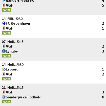
Randers Freja FC
4
AGF
5
14. FEB.
15:30
FC København
2
AGF
1
07. MAR.
15:15
AGF
2
Lyngby
3
14. MAR.
14:30
Esbjerg
1
AGF
2
21. MAR.
15:15
AGF
3
Sønderjyske Fodbold
0