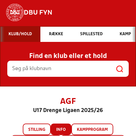
DBU FYN
Hvad vil du søge efter?
KLUB/HOLD
RÆKKE
SPILLESTED
KAMP
INDHOLD OG NYHEDER
Find en klub eller et hold
STILLINGER, RESULTATER, KLUBBER OG
HOLD
AGF
U17 Drenge Ligaen 2025/26
STILLING
INFO
KAMPPROGRAM