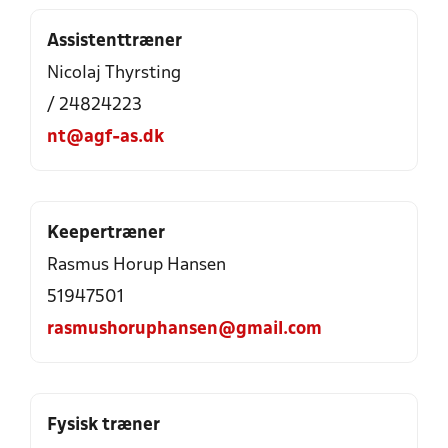
Assistenttræner
Nicolaj Thyrsting
/ 24824223
nt@agf-as.dk
Keepertræner
Rasmus Horup Hansen
51947501
rasmushoruphansen@gmail.com
Fysisk træner