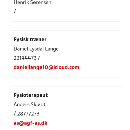
Henrik Sørensen
/
Fysisk træner
Daniel Lysdal Lange
22144473 /
daniellange10@icloud.com
Fysioterapeut
Anders Skjødt
/ 28777273
as@agf-as.dk