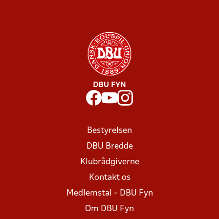
DBU FYN
Bestyrelsen
DBU Bredde
Klubrådgiverne
Kontakt os
Medlemstal - DBU Fyn
Om DBU Fyn