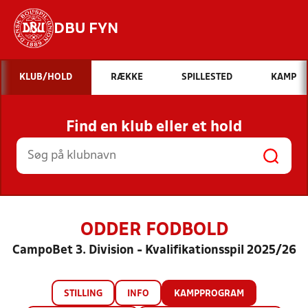
DBU FYN
Hvad vil du søge efter?
KLUB/HOLD
RÆKKE
SPILLESTED
KAMP
INDHOLD OG NYHEDER
Find en klub eller et hold
STILLINGER, RESULTATER, KLUBBER OG
HOLD
ODDER FODBOLD
CampoBet 3. Division - Kvalifikationsspil 2025/26
STILLING
INFO
KAMPPROGRAM