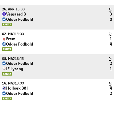
26. APR.
16:00
Vejgaard B
3
Odder Fodbold
0
02. MAJ
14:00
Frem
1
Odder Fodbold
4
08. MAJ
18:45
Odder Fodbold
2
IF Lyseng
1
16. MAJ
13:00
Holbæk B&I
4
Odder Fodbold
2