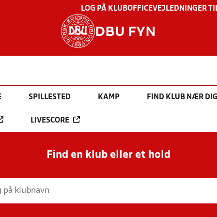
LOG PÅ KLUBOFFICE
VEJLEDNINGER TI
DBU FYN
E
SPILLESTED
KAMP
FIND KLUB NÆR DI
LIVESCORE
Find en klub eller et hold