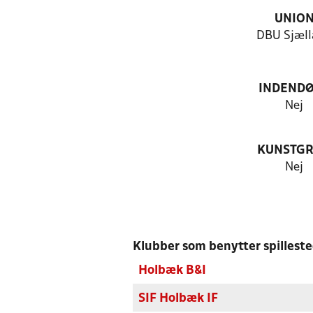
UNIO
DBU Sjæll
INDEND
Nej
KUNSTG
Nej
Klubber som benytter spillest
Holbæk B&I
SIF Holbæk IF