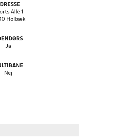
DRESSE
orts Allé 1
00 Holbæk
DENDØRS
Ja
LTIBANE
Nej