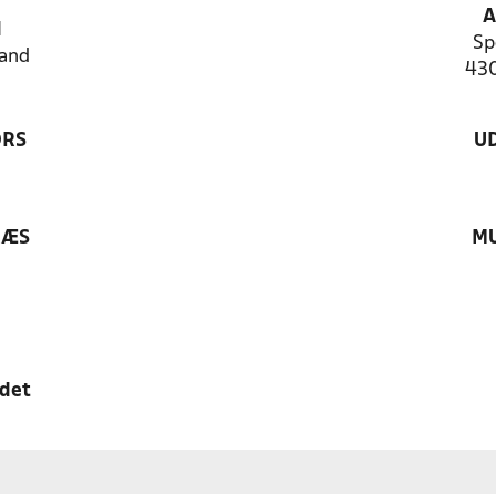
A
N
Sp
and
43
ØRS
U
RÆS
MU
edet