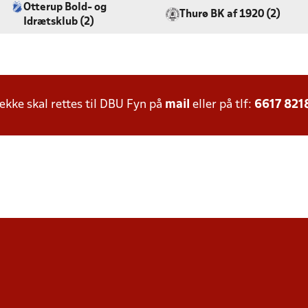
Otterup Bold- og
Thurø BK af 1920 (2)
Idrætsklub (2)
ke skal rettes til DBU Fyn på
mail
eller på tlf:
6617 821