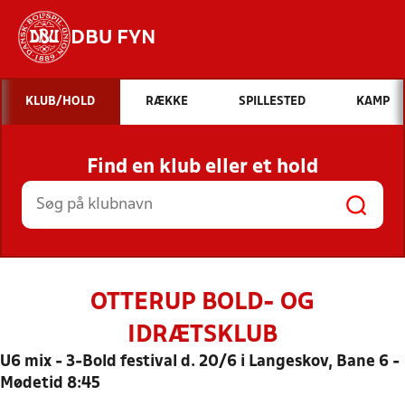
DBU FYN
Hvad vil du søge efter?
KLUB/HOLD
RÆKKE
SPILLESTED
KAMP
INDHOLD OG NYHEDER
Find en klub eller et hold
STILLINGER, RESULTATER, KLUBBER OG
HOLD
OTTERUP BOLD- OG
IDRÆTSKLUB
U6 mix - 3-Bold festival d. 20/6 i Langeskov, Bane 6 -
Mødetid 8:45