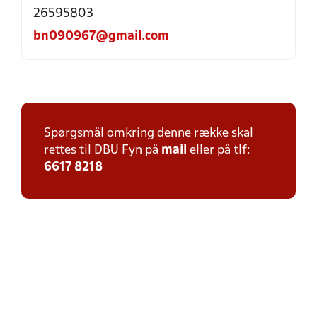
26595803
bn090967@gmail.com
Spørgsmål omkring denne række skal
rettes til DBU Fyn på
mail
eller på tlf:
6617 8218