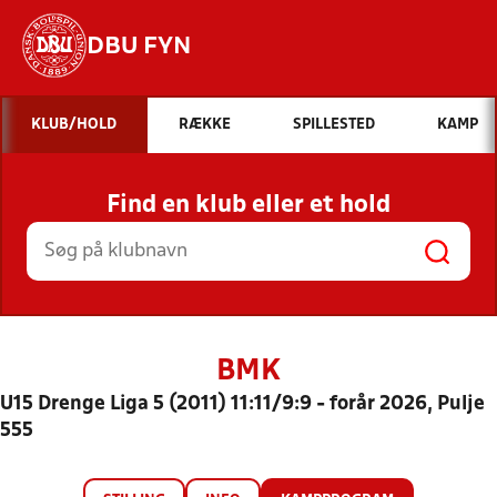
DBU FYN
Hvad vil du søge efter?
KLUB/HOLD
RÆKKE
SPILLESTED
KAMP
INDHOLD OG NYHEDER
Find en klub eller et hold
STILLINGER, RESULTATER, KLUBBER OG
HOLD
BMK
U15 Drenge Liga 5 (2011) 11:11/9:9 - forår 2026, Pulje
555