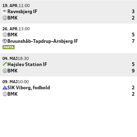
19. APR.
11:00
Ravnsbjerg IF
3
BMK
2
26. APR.
13:00
BMK
5
Bruunshåb-Tapdrup-Arnbjerg IF
7
04. MAJ
18:30
Højslev Station IF
5
BMK
9
09. MAJ
10:00
SIK Viborg, fodbold
2
BMK
2