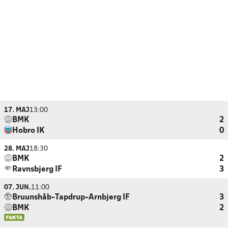
17. MAJ
13:00
BMK
2
Hobro IK
0
28. MAJ
18:30
BMK
2
Ravnsbjerg IF
3
07. JUN.
11:00
Bruunshåb-Tapdrup-Arnbjerg IF
3
BMK
2