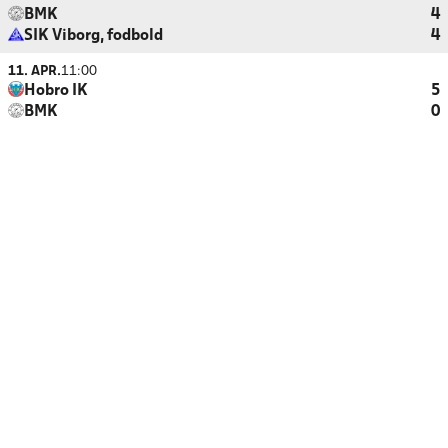
BMK
4
SIK Viborg, fodbold
4
11. APR.
11:00
Hobro IK
5
BMK
0