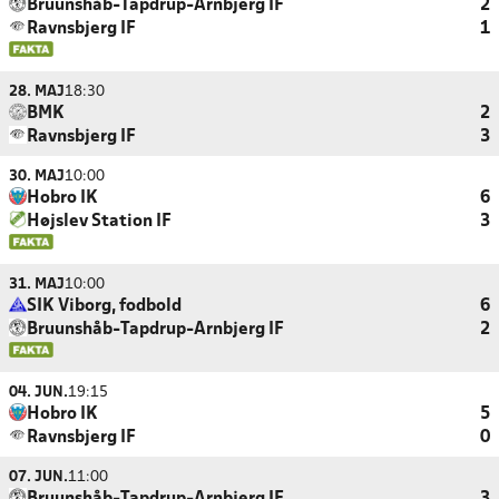
Bruunshåb-Tapdrup-Arnbjerg IF
2
Ravnsbjerg IF
1
28. MAJ
18:30
BMK
2
Ravnsbjerg IF
3
30. MAJ
10:00
Hobro IK
6
Højslev Station IF
3
31. MAJ
10:00
SIK Viborg, fodbold
6
Bruunshåb-Tapdrup-Arnbjerg IF
2
04. JUN.
19:15
Hobro IK
5
Ravnsbjerg IF
0
07. JUN.
11:00