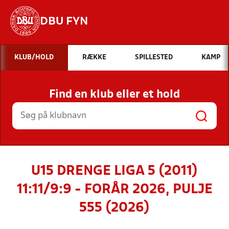
DBU FYN
Hvad vil du søge efter?
KLUB/HOLD
RÆKKE
SPILLESTED
KAMP
INDHOLD OG NYHEDER
Find en klub eller et hold
STILLINGER, RESULTATER, KLUBBER OG
HOLD
U15 DRENGE LIGA 5 (2011)
11:11/9:9 - FORÅR 2026, PULJE
555 (2026)