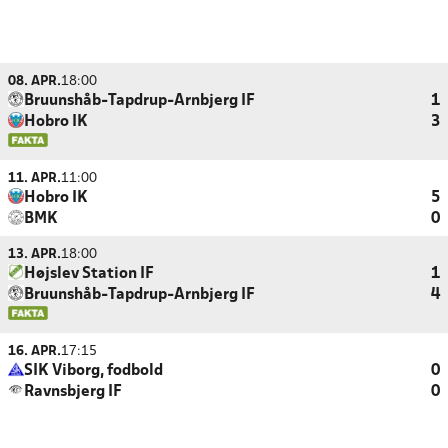
08. APR.
18:00
Bruunshåb-Tapdrup-Arnbjerg IF
1
Hobro IK
3
11. APR.
11:00
Hobro IK
5
BMK
0
13. APR.
18:00
Højslev Station IF
1
Bruunshåb-Tapdrup-Arnbjerg IF
4
16. APR.
17:15
SIK Viborg, fodbold
0
Ravnsbjerg IF
0