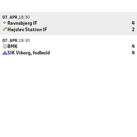
07. APR.
18:30
Ravnsbjerg IF
4
Højslev Station IF
2
07. APR.
18:30
BMK
4
SIK Viborg, fodbold
4