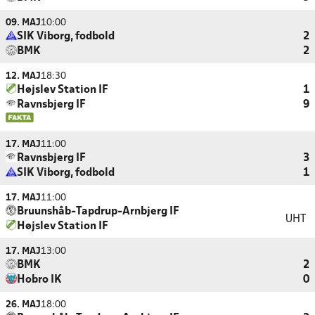
09. MAJ
10:00
SIK Viborg, fodbold
2
BMK
2
12. MAJ
18:30
Højslev Station IF
1
Ravnsbjerg IF
9
17. MAJ
11:00
Ravnsbjerg IF
3
SIK Viborg, fodbold
1
17. MAJ
11:00
Bruunshåb-Tapdrup-Arnbjerg IF
UHT
Højslev Station IF
17. MAJ
13:00
BMK
2
Hobro IK
0
26. MAJ
18:00