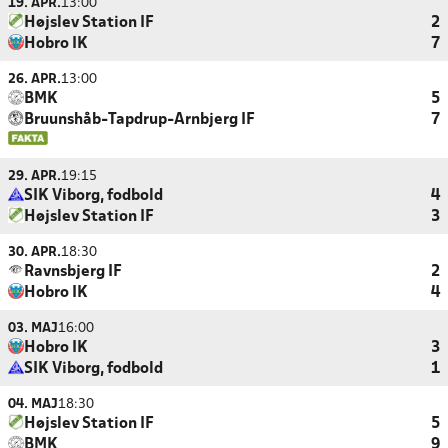
19. APR.
13:00
Højslev Station IF
2
Hobro IK
7
26. APR.
13:00
BMK
5
Bruunshåb-Tapdrup-Arnbjerg IF
7
29. APR.
19:15
SIK Viborg, fodbold
4
Højslev Station IF
3
30. APR.
18:30
Ravnsbjerg IF
2
Hobro IK
4
03. MAJ
16:00
Hobro IK
3
SIK Viborg, fodbold
1
04. MAJ
18:30
Højslev Station IF
5
BMK
9