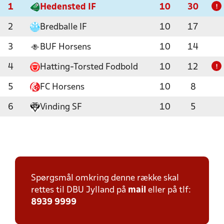
1
Hedensted IF
10
30
!
2
Bredballe IF
10
17
3
BUF Horsens
10
14
4
Hatting-Torsted Fodbold
10
12
!
5
FC Horsens
10
8
6
Vinding SF
10
5
Spørgsmål omkring denne række skal
rettes til DBU Jylland på
mail
eller på tlf:
8939 9999