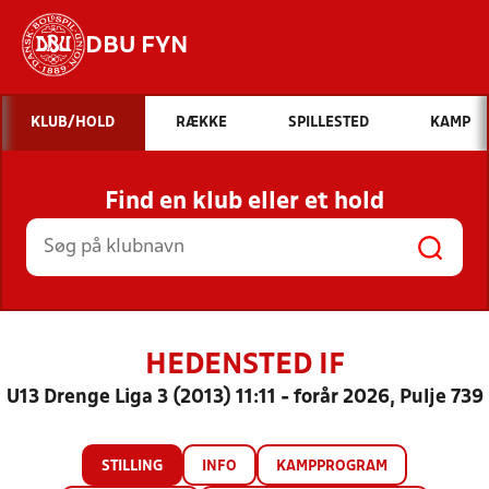
DBU FYN
Hvad vil du søge efter?
KLUB/HOLD
RÆKKE
SPILLESTED
KAMP
INDHOLD OG NYHEDER
Find en klub eller et hold
STILLINGER, RESULTATER, KLUBBER OG
HOLD
HEDENSTED IF
U13 Drenge Liga 3 (2013) 11:11 - forår 2026, Pulje 739
STILLING
INFO
KAMPPROGRAM