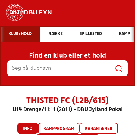
DBU FYN
Hvad vil du søge efter?
KLUB/HOLD
RÆKKE
SPILLESTED
KAMP
INDHOLD OG NYHEDER
Find en klub eller et hold
STILLINGER, RESULTATER, KLUBBER OG
HOLD
THISTED FC (L2B/615)
U14 Drenge/11:11 (2011) - DBU Jylland Pokal
INFO
KAMPPROGRAM
KARANTÆNER