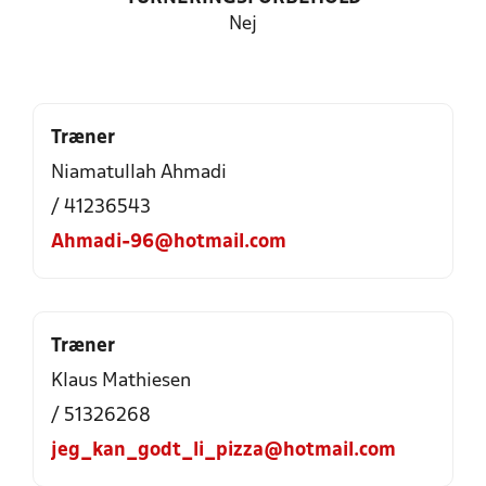
Nej
Træner
Niamatullah Ahmadi
/ 41236543
Ahmadi-96@hotmail.com
Træner
Klaus Mathiesen
/ 51326268
jeg_kan_godt_li_pizza@hotmail.com