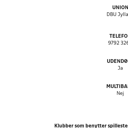
UNIO
DBU Jyll
TELEF
9792 32
UDENDØ
Ja
MULTIB
Nej
Klubber som benytter spillest