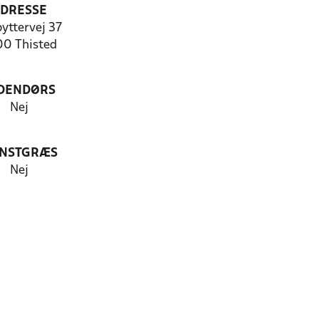
DRESSE
yttervej 37
00 Thisted
DENDØRS
Nej
NSTGRÆS
Nej