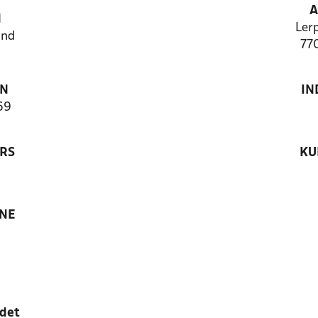
A
N
Lerp
and
77
ON
IN
69
RS
KU
ANE
edet