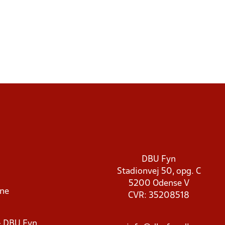
DBU Fyn
Stadionvej 50, opg. C
5200 Odense V
rne
CVR: 35208518
- DBU Fyn