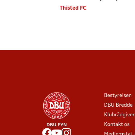
Thisted FC
Bestyrelsen
DBU Bredde
Klubrådgive
Kontakt os
DBU FYN
Medlemstal 