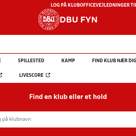
LOG PÅ KLUBOFFICE
VEJLEDNINGER TI
DBU FYN
E
SPILLESTED
KAMP
FIND KLUB NÆR DI
LIVESCORE
Find en klub eller et hold