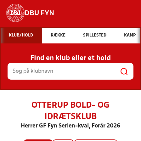
DBU FYN
Hvad vil du søge efter?
KLUB/HOLD
RÆKKE
SPILLESTED
KAMP
INDHOLD OG NYHEDER
Find en klub eller et hold
STILLINGER, RESULTATER, KLUBBER OG
HOLD
OTTERUP BOLD- OG
IDRÆTSKLUB
Herrer GF Fyn Serien-kval, Forår 2026