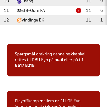
10
Chang
11
9
11
SfB-Oure FA
11
6
i
12
Vindinge BK
11
1
Spørgsmål omkring denne række skal
rettes til DBU Fyn på
mail
eller på tlf:
6617 8218
Playoffkamp mellem nr. 11 i GF Fyn
Serien og nr. 4 i GF Fyn Serien-kval