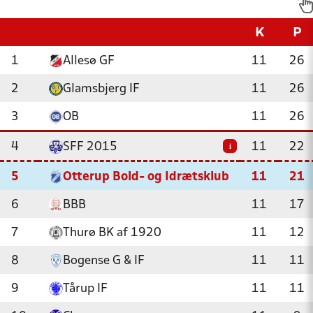
K
P
1
Allesø GF
11
26
2
Glamsbjerg IF
11
26
3
OB
11
26
4
SFF 2015
11
22
i
5
Otterup Bold- og Idrætsklub
11
21
6
BBB
11
17
7
Thurø BK af 1920
11
12
8
Bogense G & IF
11
11
9
Tårup IF
11
11