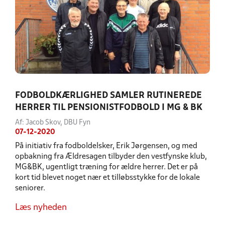
FODBOLDKÆRLIGHED SAMLER RUTINEREDE
HERRER TIL PENSIONISTFODBOLD I MG & BK
Af: Jacob Skov, DBU Fyn
07-12-2020
På initiativ fra fodboldelsker, Erik Jørgensen, og med
opbakning fra Ældresagen tilbyder den vestfynske klub,
MG&BK, ugentligt træning for ældre herrer. Det er på
kort tid blevet noget nær et tilløbsstykke for de lokale
seniorer.
Læs nyheden