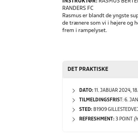
INSTRUKTØR:
RASMUS BERTE
RANDERS FC
Rasmus er blandt de yngste sup
de trænere som vi i højere og 
frem i rampelyset.
DET PRAKTISKE
DATO:
11. JABUAR 2024, 18
TILMELDINGSFRIS
T: 6. J
STED:
B1909 GILLESTEDVEJ
REFRESHMENT:
3 POINT
(h