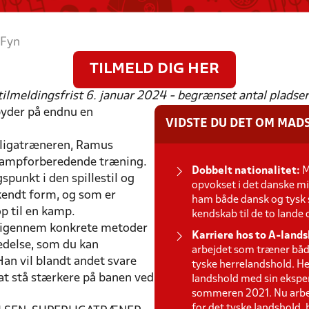
 Fyn
TILMELD DIG HER
tilmeldingsfrist 6. januar 2024 - begrænset antal pladse
byder på endnu en
VIDSTE DU DET OM MAD
erligatræneren, Ramus
 kampforberedende træning.
Dobbelt nationalitet:
M
punkt i den spillestil og
opvokset i det danske min
kendt form, og som er
ham både dansk og tysk 
p til en kamp.
kendskab til de to lande 
g igennem konkrete metoder
Karriere hos to A-lands
edelse, som du kan
arbejdet som træner båd
an vil blandt andet svare
tyske herrelandshold. H
 at stå stærkere på banen ved
landshold med sin eksper
sommeren 2021. Nu arbe
for det tyske landshold, 