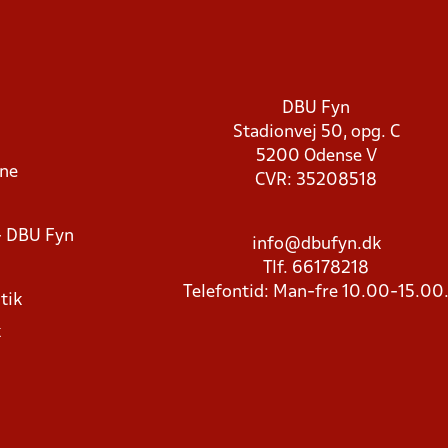
DBU Fyn
Stadionvej 50, opg. C
5200 Odense V
rne
CVR: 35208518
- DBU Fyn
info@dbufyn.dk
Tlf. 66178218
Telefontid: Man-fre 10.00-15.00
tik
k