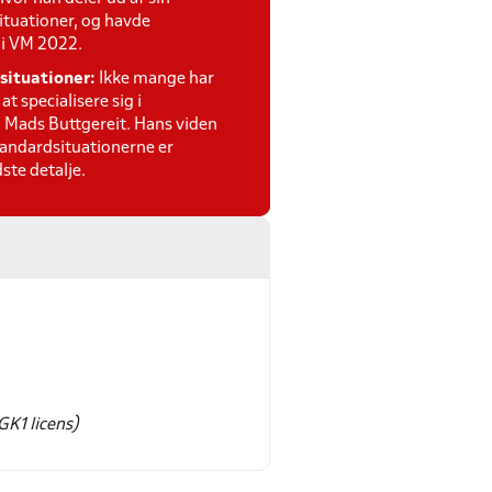
ituationer, og havde
e i VM 2022.
situationer:
Ikke mange har
t specialisere sig i
 Mads Buttgereit. Hans viden
tandardsituationerne er
ste detalje.
GK1 licens)