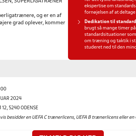
LSEN, SUPERLIGATRÆNER
ekspertise om standards
fornøjelsen af at deltag
erligatrænere, og er en af
Dedikation til standard
højere grad oplever, kommer
brugt så mange timer på a
standardsituationer som
om træning og taktik i s
studeret ned til den mind
.00
ANUAR 2024
 12, 5240 ODENSE
vis besidder en UEFA C trænerlicens, UEFA B trænerlicens eller en 