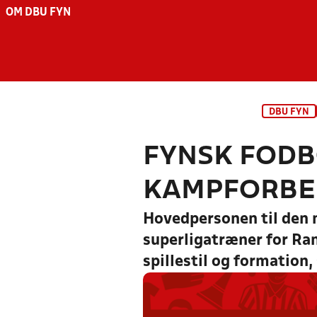
OM DBU FYN
DBU FYN
FYNSK FODB
KAMPFORBE
Hovedpersonen til den 
superligatræner for Ran
spillestil og formation