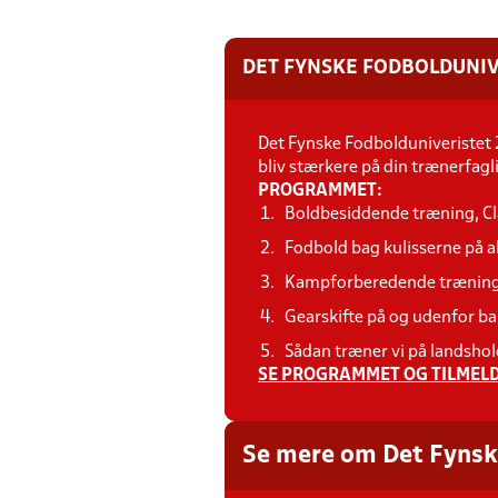
DET FYNSKE FODBOLDUNIV
Det Fynske Fodbolduniveristet 
bliv stærkere på din trænerfagl
PROGRAMMET:
Boldbesiddende træning, Cl
Fodbold bag kulisserne på a
Kampforberedende træning,
Gearskifte på og udenfor b
Sådan træner vi på landsh
SE PROGRAMMET OG TILMELD
Se mere om Det Fynsk