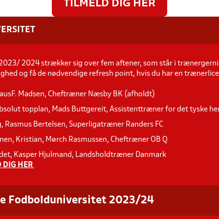
TILMELD DIG HER
ERSITET
2023/ 2024 strækker sig over fem aftener, som står i trænergerni
ighed og få de nødvendige refresh point, hvis du har en trænerlic
ausF. Madsen, Cheftræner Næsby BK (afholdt)
bsolut topplan, Mads Buttgereit, Assistenttræner for det tyske h
 Rasmus Bertelsen, Superligatræner Randers FC
anen, Kristian, Mørch Rasmussen, Cheftræner OB Q
oldet, Kasper Hjulmand, Landsholdtræner Danmark
 DIG HER
e Fodbolduniversitet 2023/24