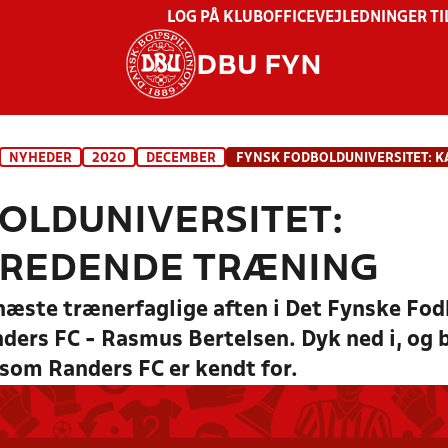
LOG PÅ KLUBOFFICE
VEJLEDNINGER TI
DBU FYN
NYHEDER
2020
DECEMBER
OLDUNIVERSITET:
REDENDE TRÆNING
næste trænerfaglige aften i Det Fynske Fod
ders FC - Rasmus Bertelsen. Dyk ned i, og bl
, som Randers FC er kendt for.