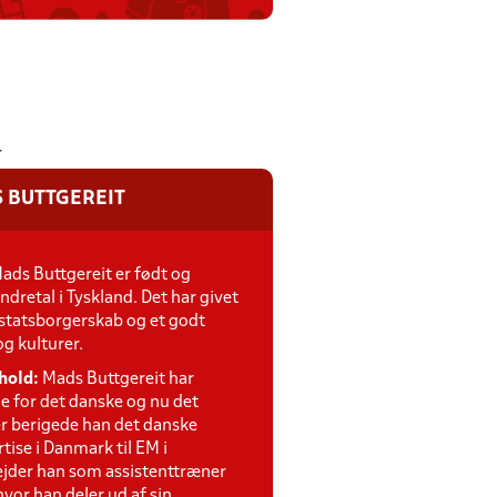
r
S BUTTGEREIT
ads Buttgereit er født og
dretal i Tyskland. Det har givet
statsborgerskab og et godt
og kulturer.
hold:
Mads Buttgereit har
e for det danske og nu det
er berigede han det danske
tise i Danmark til EM i
jder han som assistenttræner
hvor han deler ud af sin