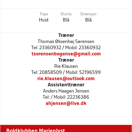
Trøje
Shorts
Strømper
Hvid
Blå
Blå
Træner
Thomas Øksenhøj Sørensen
Tel: 23360932 / Mobil: 23360932
tsorensenbogense@gmail.com
Træner
Rie Klausen
Tel: 20858509 / Mobil: 52196599
rie.klausen@outlook.com
Assistenttræner
Anders Haagen Jensen
Tel: / Mobil: 22236386
ahjensen@live.dk
Boldklubben Marienlyst