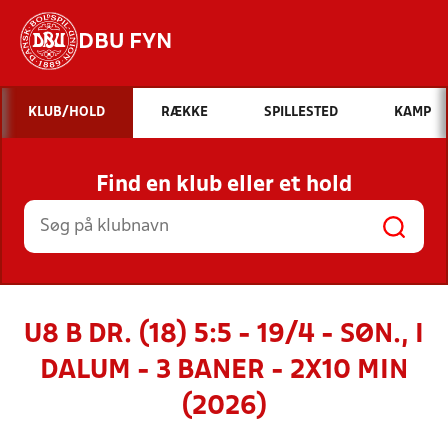
DBU FYN
Hvad vil du søge efter?
KLUB/HOLD
RÆKKE
SPILLESTED
KAMP
INDHOLD OG NYHEDER
Find en klub eller et hold
STILLINGER, RESULTATER, KLUBBER OG
HOLD
U8 B DR. (18) 5:5 - 19/4 - SØN., I
DALUM - 3 BANER - 2X10 MIN
(2026)