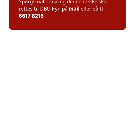
Spørgsmål omkring denne række skal
rettes til DBU Fyn på
mail
eller på tlf:
6617 8218