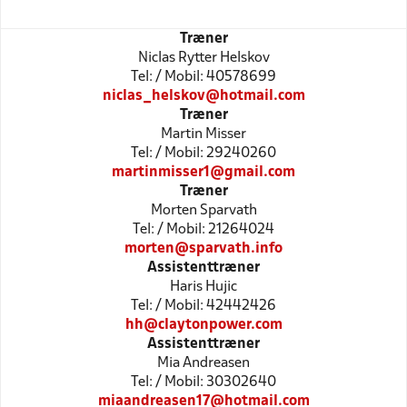
Træner
Niclas Rytter Helskov
Tel: / Mobil: 40578699
niclas_helskov@hotmail.com
Træner
Martin Misser
Tel: / Mobil: 29240260
martinmisser1@gmail.com
Træner
Morten Sparvath
Tel: / Mobil: 21264024
morten@sparvath.info
Assistenttræner
Haris Hujic
Tel: / Mobil: 42442426
hh@claytonpower.com
Assistenttræner
Mia Andreasen
Tel: / Mobil: 30302640
miaandreasen17@hotmail.com