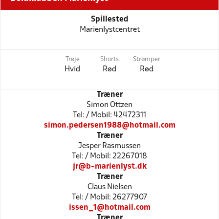
Spillested
Marienlystcentret
Trøje
Shorts
Strømper
Hvid
Rød
Rød
Træner
Simon Ottzen
Tel: / Mobil: 42472311
simon.pedersen1988@hotmail.com
Træner
Jesper Rasmussen
Tel: / Mobil: 22267018
jr@b-marienlyst.dk
Træner
Claus Nielsen
Tel: / Mobil: 26277907
issen_1@hotmail.com
Træner