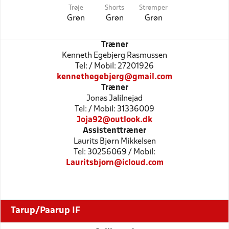
Trøje
Shorts
Strømper
Grøn
Grøn
Grøn
Træner
Kenneth Egebjerg Rasmussen
Tel: / Mobil: 27201926
kennethegebjerg@gmail.com
Træner
Jonas Jalilnejad
Tel: / Mobil: 31336009
Joja92@outlook.dk
Assistenttræner
Laurits Bjørn Mikkelsen
Tel: 30256069 / Mobil:
Lauritsbjorn@icloud.com
Tarup/Paarup IF