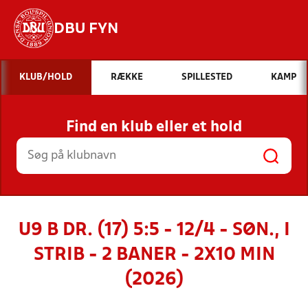
DBU FYN
Hvad vil du søge efter?
KLUB/HOLD
RÆKKE
SPILLESTED
KAMP
INDHOLD OG NYHEDER
Find en klub eller et hold
STILLINGER, RESULTATER, KLUBBER OG
HOLD
U9 B DR. (17) 5:5 - 12/4 - SØN., I
STRIB - 2 BANER - 2X10 MIN
(2026)