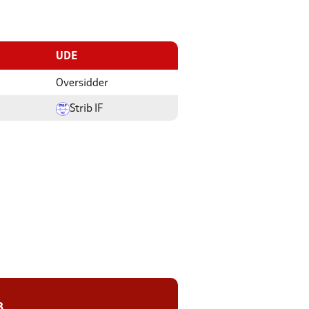
UDE
Oversidder
Strib IF
8