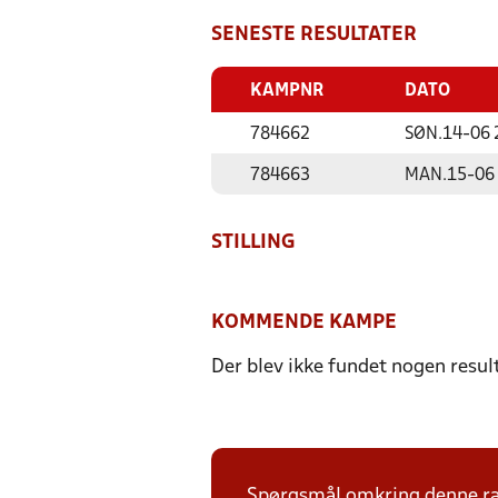
SENESTE RESULTATER
KAMPNR
DATO
784662
SØN.
14-06 
784663
MAN.
15-06
STILLING
KOMMENDE KAMPE
Der blev ikke fundet nogen resul
Spørgsmål omkring denne ræk