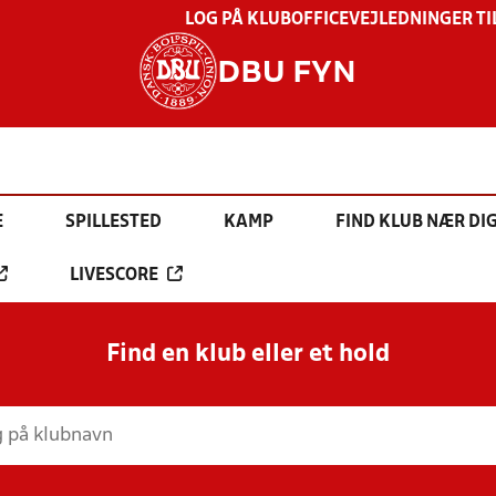
LOG PÅ KLUBOFFICE
VEJLEDNINGER TI
DBU FYN
E
SPILLESTED
KAMP
FIND KLUB NÆR DI
LIVESCORE
Find en klub eller et hold