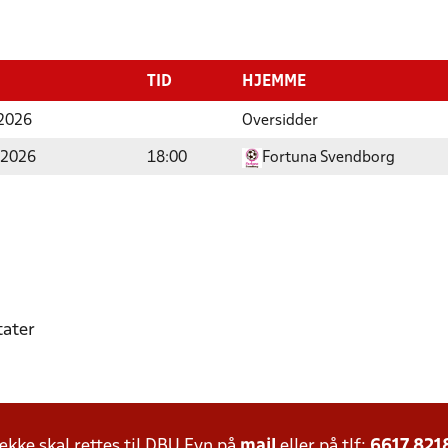
TID
HJEMME
2026
Oversidder
 2026
18:00
Fortuna Svendborg
tater
ke skal rettes til DBU Fyn på
mail
eller på tlf:
6617 821