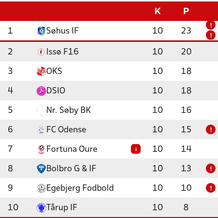
K
P
!
1
Søhus IF
10
23
!
2
Issø F16
10
20
3
OKS
10
18
4
DSIO
10
18
5
Nr. Søby BK
10
16
6
FC Odense
10
15
!
7
Fortuna Oure
10
14
i
8
Bolbro G & IF
10
13
!
9
Egebjerg Fodbold
10
10
!
10
Tårup IF
10
8