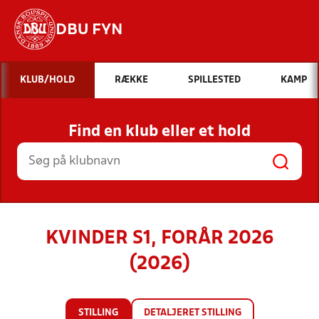
DBU FYN
Hvad vil du søge efter?
KLUB/HOLD
RÆKKE
SPILLESTED
KAMP
INDHOLD OG NYHEDER
Find en klub eller et hold
STILLINGER, RESULTATER, KLUBBER OG
HOLD
KVINDER S1, FORÅR 2026
(2026)
STILLING
DETALJERET STILLING