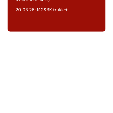
Kvindeserie Vest).
20.03.26: MG&BK trukket.