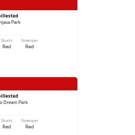
illested
jasa Park
Shorts
Strømper
Rød
Rød
illested
to Dream Park
Shorts
Strømper
Rød
Rød