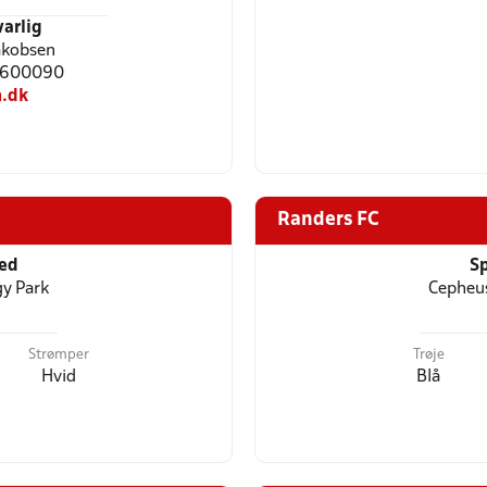
arlig
akobsen
25600090
.dk
Randers FC
ted
Sp
gy Park
Cepheus
Strømper
Trøje
Hvid
Blå