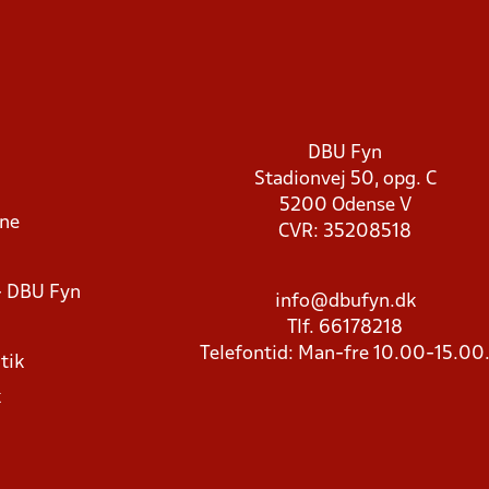
DBU Fyn
Stadionvej 50, opg. C
5200 Odense V
rne
CVR: 35208518
- DBU Fyn
info@dbufyn.dk
Tlf. 66178218
Telefontid: Man-fre 10.00-15.00
tik
k