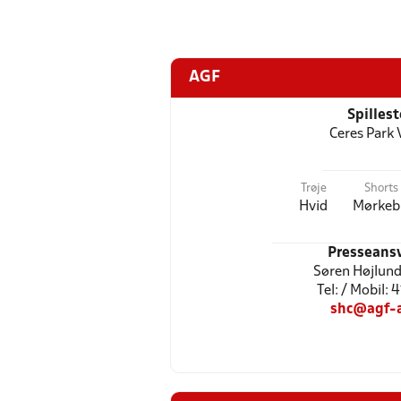
AGF
Spilles
Ceres Park 
Trøje
Shorts
Hvid
Mørkeb
Presseansv
Søren Højlund
Tel: / Mobil: 
shc@agf-