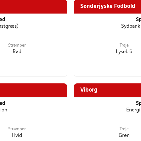
Sønderjyske Fodbold
ted
Sp
nstgræs)
Sydbank 
Strømper
Trøje
Rød
Lyseblå
Viborg
ted
Sp
dion
Energi
Strømper
Trøje
Hvid
Grøn