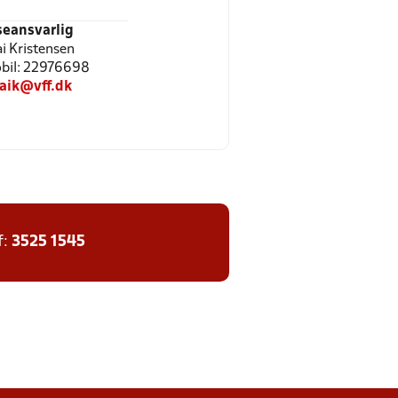
seansvarlig
ai Kristensen
Mobil: 22976698
laik@vff.dk
f:
3525 1545