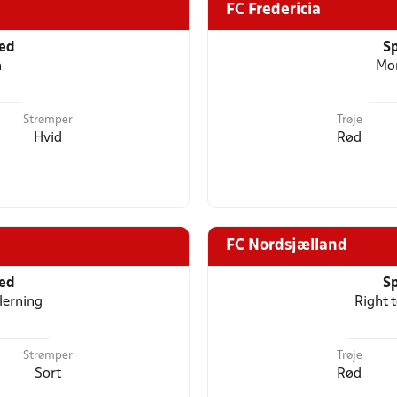
FC Fredericia
ted
Sp
n
Mon
Strømper
Trøje
Hvid
Rød
FC Nordsjælland
ted
Sp
Herning
Right 
Strømper
Trøje
Sort
Rød