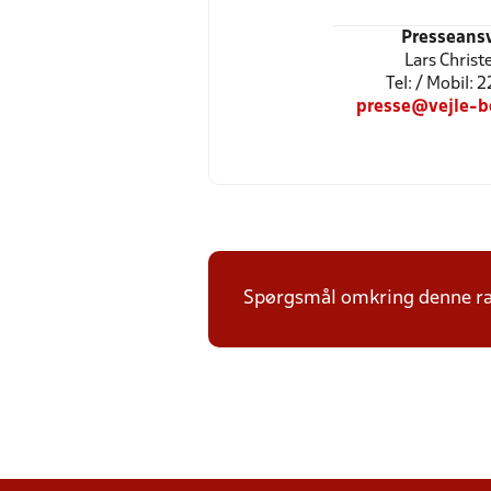
Presseansv
Lars Christ
Tel: / Mobil: 
presse@vejle-b
Spørgsmål omkring denne ræk