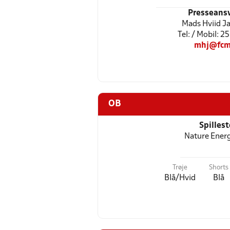
Presseansv
Mads Hviid J
Tel: / Mobil: 
mhj@fcm
OB
Spilles
Nature Ener
Trøje
Shorts
Blå/Hvid
Blå