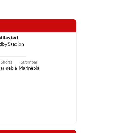
illested
dby Stadion
Shorts
Strømper
arineblå
Marineblå