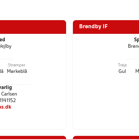
Brøndby IF
ted
Sp
Vejlby
Brøn
Strømper
Trøje
lå
Mørkeblå
Gul
M
arlig
 Carlsen
41141152
as.dk