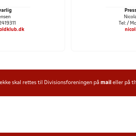
arlig
Pres
ensen
Nicol
22419311
Tel: / 
oldklub.dk
nico
ke skal rettes til Divisionsforeningen på
mail
eller på tl