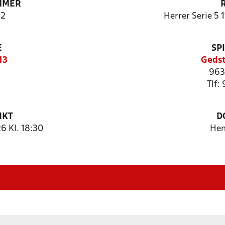
MMER
2
Herrer Serie 5 
E
SP
13
Gedst
963
Tlf:
NKT
D
 Kl. 18:30
Hen