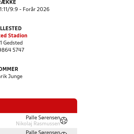
RÆKKE
11:11/9:9 - Forår 2026
ILLESTED
ed Stadion
1 Gedsted
 9864 5747
OMMER
rik Junge
Palle Sørensen
Nikolaj Rasmussen
Palle Sørensen