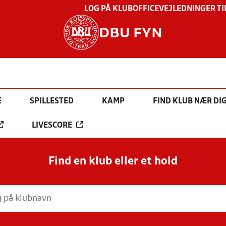
LOG PÅ KLUBOFFICE
VEJLEDNINGER TI
DBU FYN
E
SPILLESTED
KAMP
FIND KLUB NÆR DI
LIVESCORE
Find en klub eller et hold