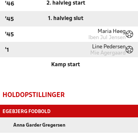
2. halvleg start
'46
1. halvleg slut
'45
Maria Høeg
'45
Iben Jul Jensen
Line Pedersen
'1
Mie Agergaard
Kamp start
HOLDOPSTILLINGER
EGEBJERG FODBOLD
Anna Garder Gregersen