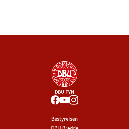
DBU FYN
Bestyrelsen
DBU Bredde