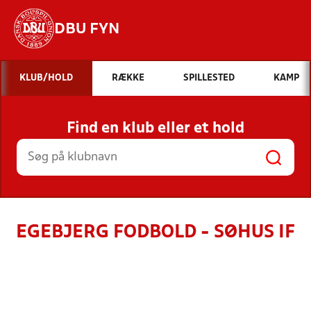
DBU FYN
Hvad vil du søge efter?
KLUB/HOLD
RÆKKE
SPILLESTED
KAMP
INDHOLD OG NYHEDER
Find en klub eller et hold
STILLINGER, RESULTATER, KLUBBER OG
HOLD
EGEBJERG FODBOLD - SØHUS IF