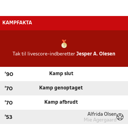
KAMPFAKTA
Tak til livescore-indberetter
Jesper A. Olesen
Kamp slut
'90
Kamp genoptaget
'70
Kamp afbrudt
'70
Alfrida Olsen
'53
Mie Agergaard