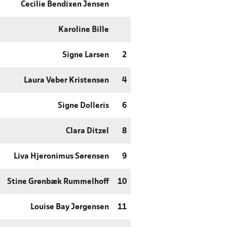
Cecilie Bendixen Jensen
Karoline Bille
Signe Larsen
2
Laura Veber Kristensen
4
Signe Dolleris
6
Clara Ditzel
8
Liva Hjeronimus Sørensen
9
Stine Grønbæk Rummelhoff
10
Louise Bay Jørgensen
11