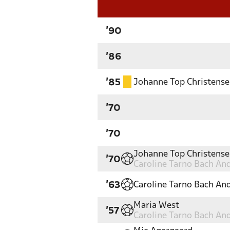
'90
'86
Johanne Top Christens
'85
'70
'70
Johanne Top Christens
'70
Caroline Tarno Bach An
Caroline Tarno Bach An
'63
Maria West
'57
Caroline Tarno Bach An