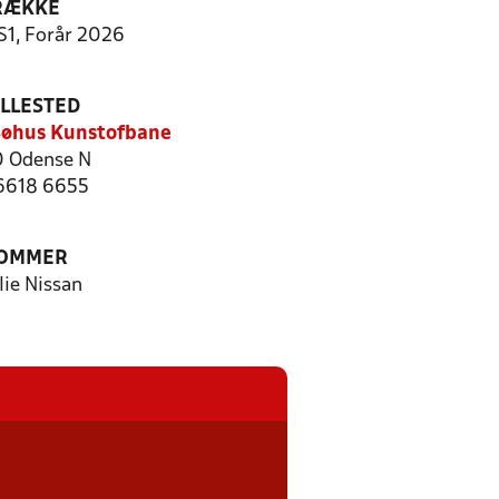
RÆKKE
S1, Forår 2026
ILLESTED
øhus Kunstofbane
 Odense N
 6618 6655
OMMER
lie Nissan