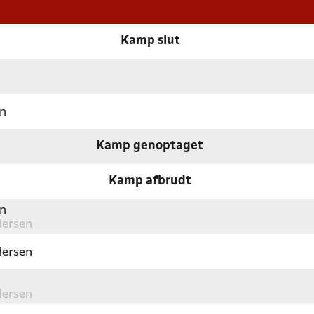
Kamp slut
en
Kamp genoptaget
Kamp afbrudt
en
dersen
dersen
dersen