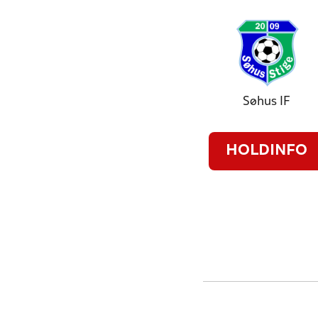
Søhus IF
HOLDINFO