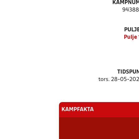
KAMPNU
94388
PULJ
Pulje 
TIDSPU
tors. 28-05-202
KAMPFAKTA