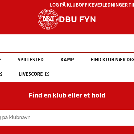
LOG PÅ KLUBOFFICE
VEJLEDNINGER TI
DBU FYN
E
SPILLESTED
KAMP
FIND KLUB NÆR DI
LIVESCORE
Find en klub eller et hold