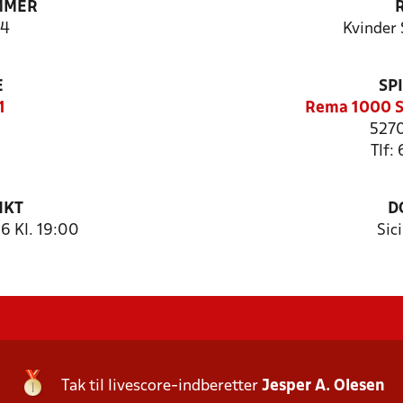
MMER
4
Kvinder 
E
SP
1
Rema 1000 S
5270
Tlf:
NKT
D
6 Kl. 19:00
Sici
Tak til livescore-indberetter
Jesper A. Olesen