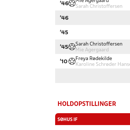
Mie Agergaard
'46
Sarah Christoffersen
'46
'45
Sarah Christoffersen
'45
Mie Agergaard
Freya Rødekilde
'10
Karoline Schrøder Hans
HOLDOPSTILLINGER
SØHUS IF