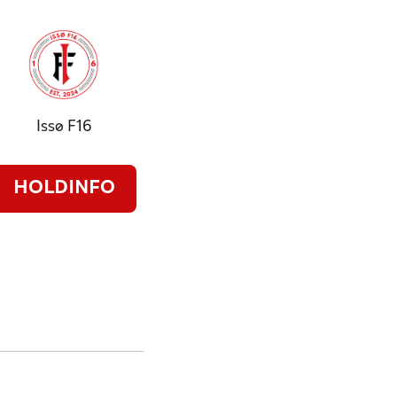
Issø F16
HOLDINFO