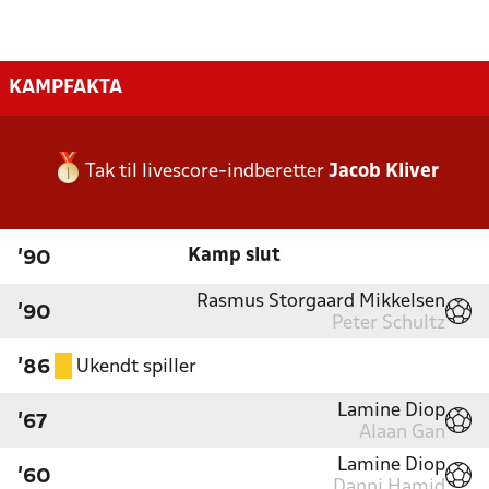
KAMPFAKTA
Tak til livescore-indberetter
Jacob Kliver
Kamp slut
'90
Rasmus Storgaard Mikkelsen
'90
Peter Schultz
Ukendt spiller
'86
Lamine Diop
'67
Alaan Gan
Lamine Diop
'60
Danni Hamid