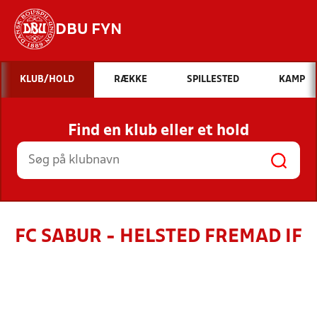
DBU FYN
Hvad vil du søge efter?
KLUB/HOLD
RÆKKE
SPILLESTED
KAMP
INDHOLD OG NYHEDER
Find en klub eller et hold
STILLINGER, RESULTATER, KLUBBER OG
HOLD
FC SABUR - HELSTED FREMAD IF