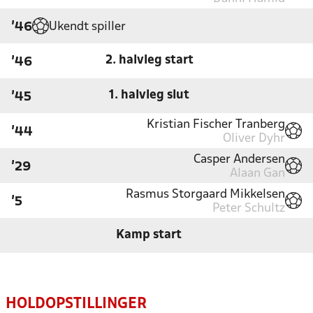
Ukendt spiller
'46
2. halvleg start
'46
1. halvleg slut
'45
Kristian Fischer Tranberg
'44
Oliver Dyhr
Casper Andersen
'29
Alaan Gan
Rasmus Storgaard Mikkelsen
'5
Peter Schultz
Kamp start
HOLDOPSTILLINGER