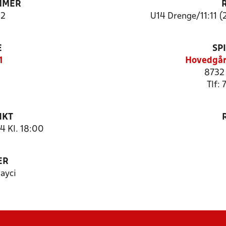
MMER
2
U14 Drenge/11:11 (
E
SP
1
Hovedgår
8732
Tlf:
NKT
4 Kl. 18:00
ER
layci