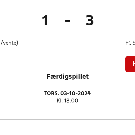
1
-
3
6/vente)
FC 
Færdigspillet
TORS. 03-10-2024
Kl. 18:00