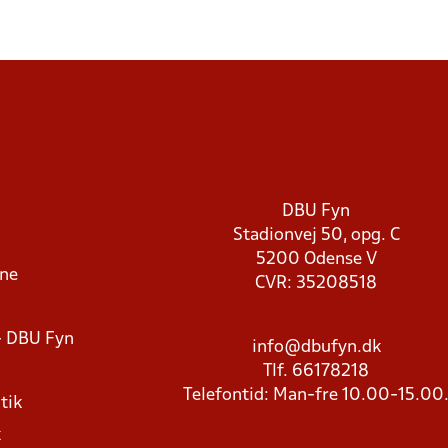
DBU Fyn
Stadionvej 50, opg. C
5200 Odense V
rne
CVR: 35208518
- DBU Fyn
info@dbufyn.dk
Tlf. 66178218
Telefontid: Man-fre 10.00-15.00
tik
k