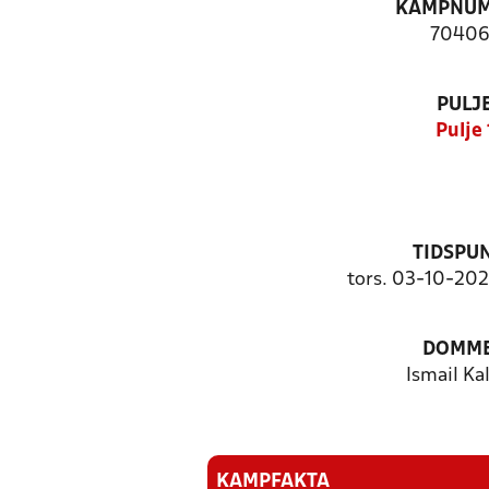
KAMPNU
70406
PULJ
Pulje 
TIDSPU
tors. 03-10-202
DOMM
Ismail Ka
KAMPFAKTA