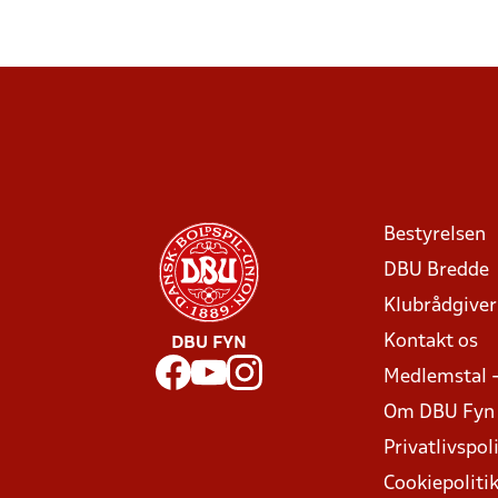
Bestyrelsen
DBU Bredde
Klubrådgive
Kontakt os
DBU FYN
Medlemstal 
Om DBU Fyn
Privatlivspoli
Cookiepoliti