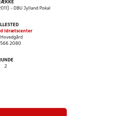
RÆKKE
2011) - DBU Jylland Pokal
ILLESTED
d Idrætscenter
 Hovedgård
 7566 2080
RUNDE
2