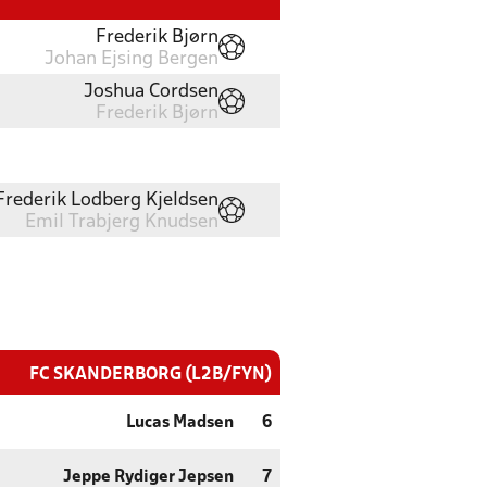
Frederik Bjørn
Johan Ejsing Bergen
Joshua Cordsen
Frederik Bjørn
Frederik Lodberg Kjeldsen
Emil Trabjerg Knudsen
FC SKANDERBORG (L2B/FYN)
Lucas Madsen
6
Jeppe Rydiger Jepsen
7