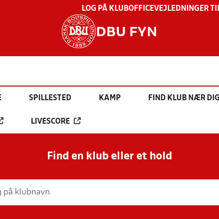
LOG PÅ KLUBOFFICE
VEJLEDNINGER TI
DBU FYN
E
SPILLESTED
KAMP
FIND KLUB NÆR DI
LIVESCORE
Find en klub eller et hold