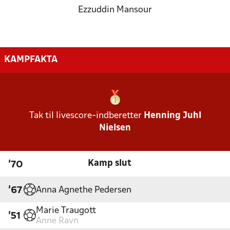
Ezzuddin Mansour
KAMPFAKTA
Tak til livescore-indberetter
Henning Juhl
Nielsen
Kamp slut
'70
Anna Agnethe Pedersen
'67
Marie Traugott
'51
Anne Ravn