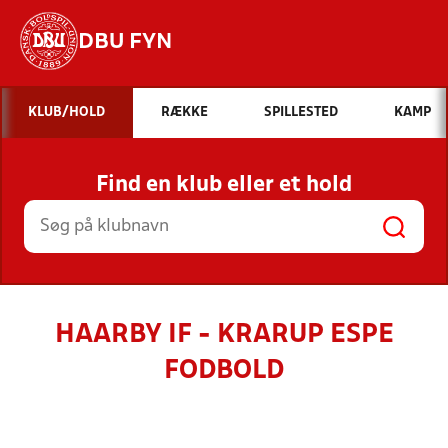
DBU FYN
Hvad vil du søge efter?
KLUB/HOLD
RÆKKE
SPILLESTED
KAMP
INDHOLD OG NYHEDER
Find en klub eller et hold
STILLINGER, RESULTATER, KLUBBER OG
HOLD
HAARBY IF - KRARUP ESPE
FODBOLD