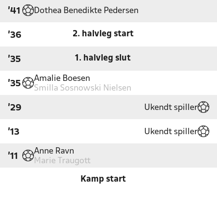
Dothea Benedikte Pedersen
'41
2. halvleg start
'36
1. halvleg slut
'35
Amalie Boesen
'35
Smilla Sosnowski Nielsen
Ukendt spiller
'29
Ukendt spiller
'13
Anne Ravn
'11
Marie Traugott
Kamp start