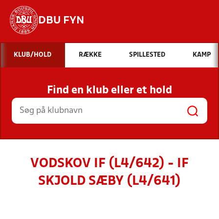
DBU FYN
Hvad vil du søge efter?
KLUB/HOLD
RÆKKE
SPILLESTED
KAMP
INDHOLD OG NYHEDER
Find en klub eller et hold
STILLINGER, RESULTATER, KLUBBER OG
HOLD
VODSKOV IF (L4/642) - IF
SKJOLD SÆBY (L4/641)