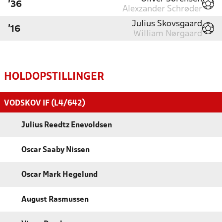
'36
Alexzander Schrøder
Julius Skovsgaard
'16
William Nørgaard
HOLDOPSTILLINGER
VODSKOV IF (L4/642)
Julius Reedtz Enevoldsen
Oscar Saaby Nissen
Oscar Mark Hegelund
August Rasmussen