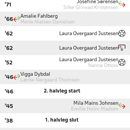
Josefine Sørensen
'71
Silke Glinvad Kristensen
Amalie Fahlberg
'66
Merle Nielsen Danielsen
Laura Overgaard Justesen
'62
Laura Overgaard Justesen
'62
Laura Overgaard Justesen
'52
Nanna Ottow
Vigga Dybdal
'46
Lærke Nørgaard Thomsen
2. halvleg start
'46
Mila Mains Johnsen
'45
Emilie Holm Madsen
1. halvleg slut
'38