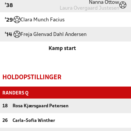
Nanna Ottow
'38
Laura Overgaard Justesen
Clara Munch Facius
'29
Freja Glenvad Dahl Andersen
'14
Kamp start
HOLDOPSTILLINGER
RANDERS Q
18
Rosa Kjærsgaard Petersen
26
Carla-Sofia Winther