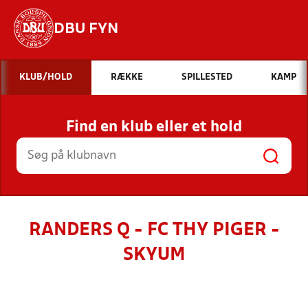
DBU FYN
Hvad vil du søge efter?
KLUB/HOLD
RÆKKE
SPILLESTED
KAMP
INDHOLD OG NYHEDER
Find en klub eller et hold
STILLINGER, RESULTATER, KLUBBER OG
HOLD
RANDERS Q - FC THY PIGER -
SKYUM