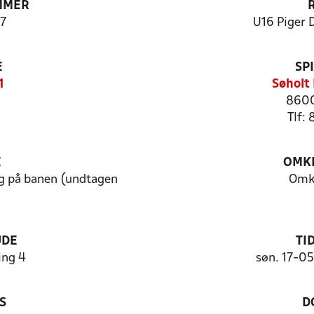
MMER
7
U16 Piger 
E
SP
1
Søholt
8600
Tlf:
E
OMKL
g på banen (undtagen
Omk
UDE
TI
ng 4
søn. 17-0
S
D