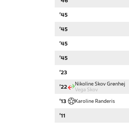
'46
'45
'45
'45
'45
'23
Nikoline Skov Grønhøj
'22
Vega Skov
Karoline Randeris
'13
'11