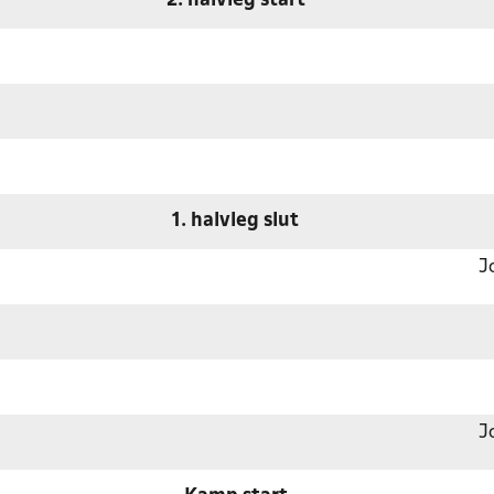
2. halvleg start
1. halvleg slut
J
J