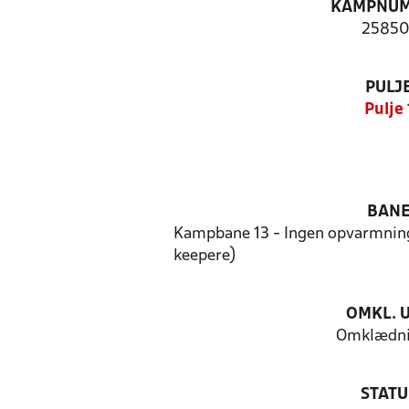
KAMPNU
25850
PULJ
Pulje 
BAN
Kampbane 13 - Ingen opvarmnin
keepere)
OMKL. 
Omklædni
STATU