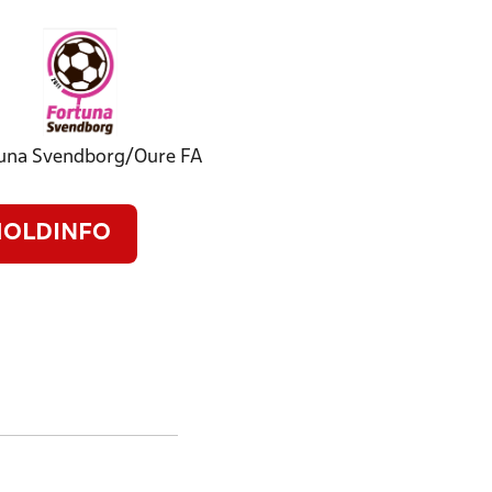
una Svendborg/Oure FA
OLDINFO