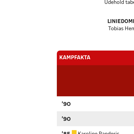
Udehold ta
LINIEDOM
Tobias He
KAMPFAKTA
'90
'90