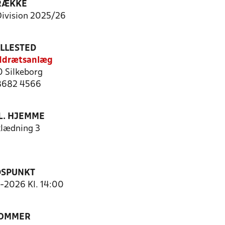
RÆKKE
Division 2025/26
ILLESTED
 Idrætsanlæg
 Silkeborg
 8682 4566
. HJEMME
lædning 3
DSPUNKT
5-2026 Kl. 14:00
OMMER