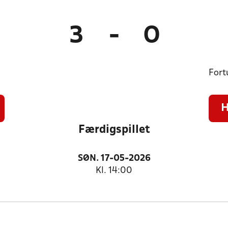
3
-
0
Fort
H
Færdigspillet
SØN. 17-05-2026
Kl. 14:00