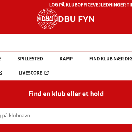
LOG PÅ KLUBOFFICE
VEJLEDNINGER TI
DBU FYN
E
SPILLESTED
KAMP
FIND KLUB NÆR DI
LIVESCORE
Find en klub eller et hold