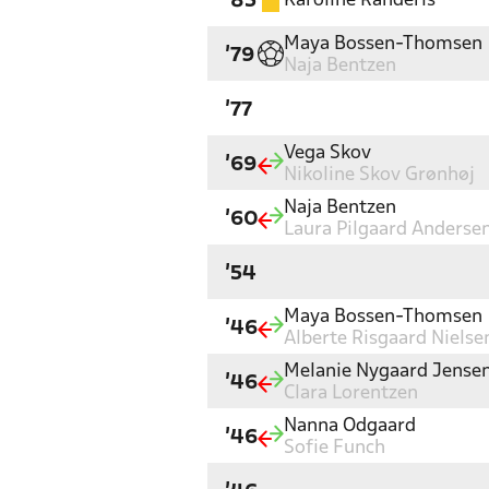
Karoline Randeris
'85
Maya Bossen-Thomsen
'79
Naja Bentzen
'77
Vega Skov
'69
Nikoline Skov Grønhøj
Naja Bentzen
'60
Laura Pilgaard Anderse
'54
Maya Bossen-Thomsen
'46
Alberte Risgaard Nielse
Melanie Nygaard Jense
'46
Clara Lorentzen
Nanna Odgaard
'46
Sofie Funch