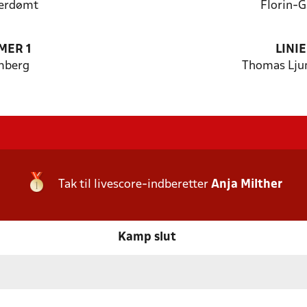
berdømt
Florin-G
MER 1
LINI
mberg
Thomas Lju
Tak til livescore-indberetter
Anja Milther
Kamp slut