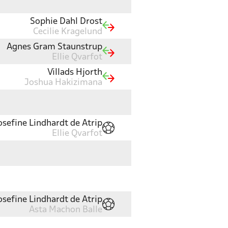
Sophie Dahl Drost
Cecilie Kragelund
Agnes Gram Staunstrup
Ellie Qvarfot
Villads Hjorth
Joshua Hakizimana
osefine Lindhardt de Atrip
Ellie Qvarfot
osefine Lindhardt de Atrip
Asta Machon Balle