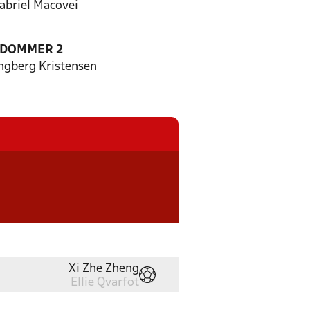
abriel Macovei
EDOMMER 2
ngberg Kristensen
Xi Zhe Zheng
Ellie Qvarfot