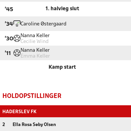
1. halvleg slut
'45
Caroline Østergaard
'34
Nanna Keller
'30
Cecilie Wind
Nanna Keller
'11
Emma Keller
Kamp start
HOLDOPSTILLINGER
HADERSLEV FK
2
Ella Rosa Søby Olsen