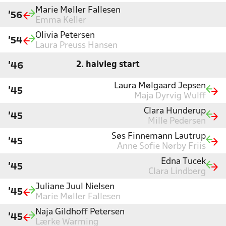
Marie Møller Fallesen
'56
Emma Keller
Olivia Petersen
'54
Laura Preuss Hansen
2. halvleg start
'46
Laura Mølgaard Jepsen
'45
Maja Dyrvig Wulff
Clara Hunderup
'45
Mille Pedersen
Søs Finnemann Lautrup
'45
Anne Sofie Nørby Friis
Edna Tucek
'45
Clara Lindberg
Juliane Juul Nielsen
'45
Marie Møller Fallesen
Naja Gildhoff Petersen
'45
Lærke Warming