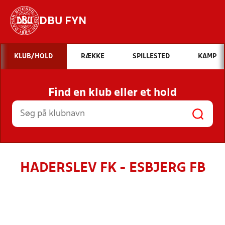
DBU FYN
Hvad vil du søge efter?
KLUB/HOLD
RÆKKE
SPILLESTED
KAMP
INDHOLD OG NYHEDER
Find en klub eller et hold
STILLINGER, RESULTATER, KLUBBER OG
HOLD
HADERSLEV FK - ESBJERG FB