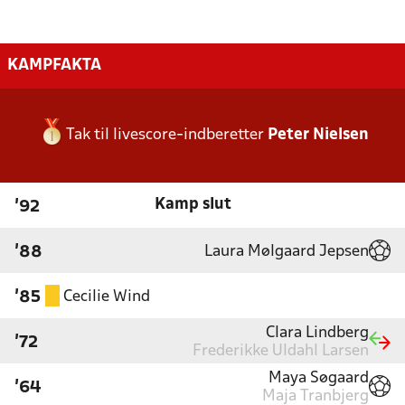
KAMPFAKTA
Tak til livescore-indberetter
Peter Nielsen
Kamp slut
'92
Laura Mølgaard Jepsen
'88
Cecilie Wind
'85
Clara Lindberg
'72
Frederikke Uldahl Larsen
Maya Søgaard
'64
Maja Tranbjerg