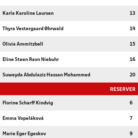
Karla Karoline Laursen
13
Thyra Vestergaard Øhrwald
14
Olivia Ammitzbøll
15
Eline Steen Ravn Niebuhr
16
Suweyda Abdulaziz Hassan Mohammed
20
RESERVER
Florine Scharff Kindvig
6
Emma Vopeláková
7
Marie Eger Egeskov
9