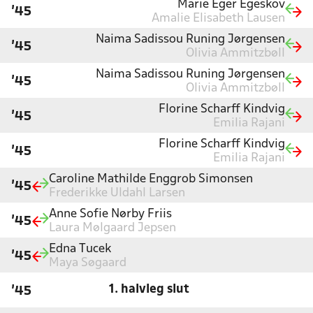
Marie Eger Egeskov
'45
Amalie Elisabeth Lausen
Naima Sadissou Runing Jørgensen
'45
Olivia Ammitzbøll
Naima Sadissou Runing Jørgensen
'45
Olivia Ammitzbøll
Florine Scharff Kindvig
'45
Emilia Rajani
Florine Scharff Kindvig
'45
Emilia Rajani
Caroline Mathilde Enggrob Simonsen
'45
Frederikke Uldahl Larsen
Anne Sofie Nørby Friis
'45
Laura Mølgaard Jepsen
Edna Tucek
'45
Maya Søgaard
1. halvleg slut
'45