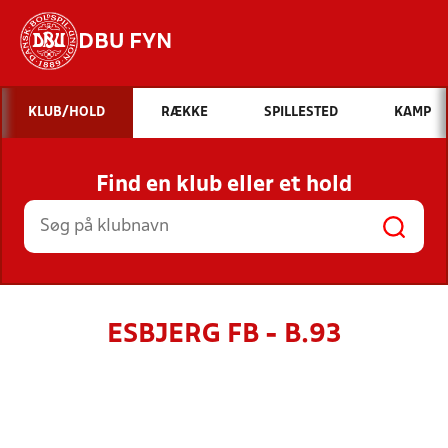
DBU FYN
Hvad vil du søge efter?
KLUB/HOLD
RÆKKE
SPILLESTED
KAMP
INDHOLD OG NYHEDER
Find en klub eller et hold
STILLINGER, RESULTATER, KLUBBER OG
HOLD
ESBJERG FB - B.93