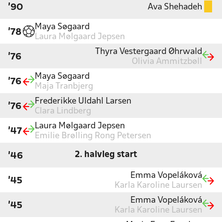
Ava Shehadeh
'90
Maya Søgaard
'78
Laura Mølgaard Jepsen
Thyra Vestergaard Øhrwald
'76
Olivia Ammitzbøll
Maya Søgaard
'76
Maja Tranbjerg
Frederikke Uldahl Larsen
'76
Clara Lindberg
Laura Mølgaard Jepsen
'47
Emilie Brølling Rong Petersen
2. halvleg start
'46
Emma Vopeláková
'45
Karla Karoline Laursen
Emma Vopeláková
'45
Karla Karoline Laursen