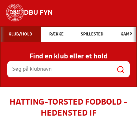
DBU FYN
Hvad vil du søge efter?
KLUB/HOLD
RÆKKE
SPILLESTED
KAMP
INDHOLD OG NYHEDER
Find en klub eller et hold
STILLINGER, RESULTATER, KLUBBER OG
HOLD
HATTING-TORSTED FODBOLD -
HEDENSTED IF