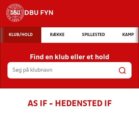
DBU FYN
Hvad vil du søge efter?
KLUB/HOLD
RÆKKE
SPILLESTED
KAMP
INDHOLD OG NYHEDER
Find en klub eller et hold
STILLINGER, RESULTATER, KLUBBER OG
HOLD
AS IF - HEDENSTED IF