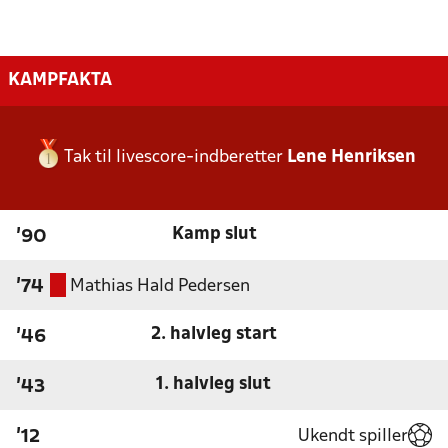
KAMPFAKTA
Tak til livescore-indberetter
Lene Henriksen
Kamp slut
'90
Mathias Hald Pedersen
'74
2. halvleg start
'46
1. halvleg slut
'43
Ukendt spiller
'12