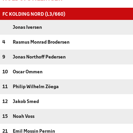
FC KOLDING NORD (L3/660)
Jonas Iversen
4
Rasmus Monrad Brodersen
9
Jonas Northoff Pedersen
10
Oscar Ommen
11
Philip Wilhelm Zöega
12
Jakob Smed
15
Noah Voss
21
Emil Mossin Permin