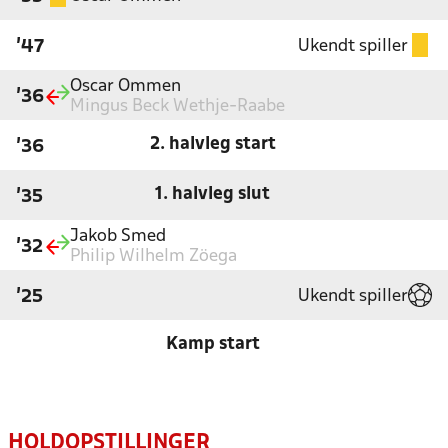
Ukendt spiller
'47
Oscar Ommen
'36
Mingus Beck Wethje-Raabe
2. halvleg start
'36
1. halvleg slut
'35
Jakob Smed
'32
Philip Wilhelm Zöega
Ukendt spiller
'25
Kamp start
HOLDOPSTILLINGER