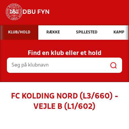
DBU FYN
Hvad vil du søge efter?
KLUB/HOLD
RÆKKE
SPILLESTED
KAMP
INDHOLD OG NYHEDER
Find en klub eller et hold
STILLINGER, RESULTATER, KLUBBER OG
HOLD
FC KOLDING NORD (L3/660) -
VEJLE B (L1/602)