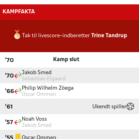
KAMPFAKTA
Tak til livescore-indberetter
Trine Tandrup
Kamp slut
'70
Jakob Smed
'70
Sebastian Elgaard
Philip Wilhelm Zöega
'66
Oscar Ommen
Ukendt spiller
'61
Noah Voss
'57
Jakob Smed
Oscar Ommen
'55