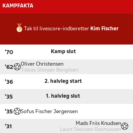
KAMPFAKTA
Tak til livescore-indberetter
Kim Fischer
Kamp slut
'70
Oliver Christensen
'62
Tobias Storper Bengtsen
2. halvleg start
'36
1. halvleg slut
'35
Sofus Fischer Jørgensen
'35
Mads Friis Knudsen
'31
Laust Skousen Rasmussen