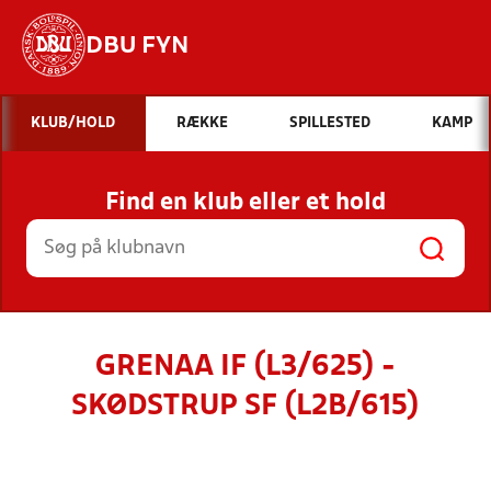
DBU FYN
Hvad vil du søge efter?
KLUB/HOLD
RÆKKE
SPILLESTED
KAMP
INDHOLD OG NYHEDER
Find en klub eller et hold
STILLINGER, RESULTATER, KLUBBER OG
HOLD
GRENAA IF (L3/625) -
SKØDSTRUP SF (L2B/615)