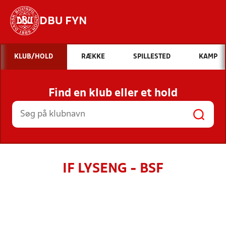
DBU FYN
Hvad vil du søge efter?
KLUB/HOLD
RÆKKE
SPILLESTED
KAMP
INDHOLD OG NYHEDER
Find en klub eller et hold
STILLINGER, RESULTATER, KLUBBER OG
HOLD
IF LYSENG - BSF