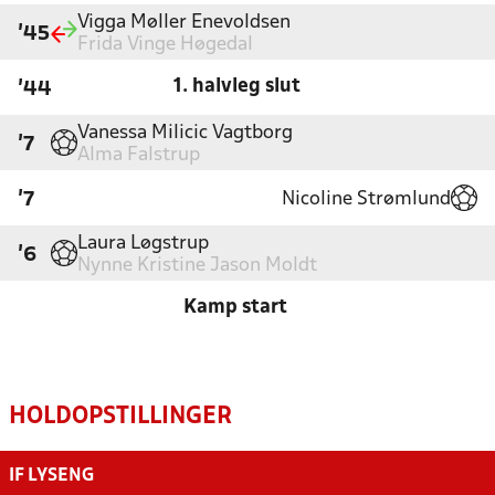
Vigga Møller Enevoldsen
'45
Frida Vinge Høgedal
1. halvleg slut
'44
Vanessa Milicic Vagtborg
'7
Alma Falstrup
Nicoline Strømlund
'7
Laura Løgstrup
'6
Nynne Kristine Jason Moldt
Kamp start
HOLDOPSTILLINGER
IF LYSENG