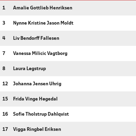
1
Amalie Gottlieb Henriksen
3
Nynne Kristine Jason Moldt
4
Liv Bendorff Fallesen
7
Vanessa Milicic Vagtborg
8
Laura Løgstrup
12
Johanna Jensen Uhrig
15
Frida Vinge Høgedal
16
Sofie Tholstrup Dahlqvist
17
Vigga Ringbøl Eriksen