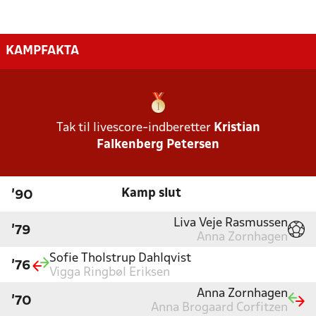
KAMPFAKTA
Tak til livescore-indberetter
Kristian
Falkenberg Petersen
Kamp slut
'90
Liva Veje Rasmussen
'79
Anna Zornhagen
Sofie Tholstrup Dahlqvist
'76
Vigga Ringbøl Eriksen
Anna Zornhagen
'70
Anna Brogaard Corfitzen