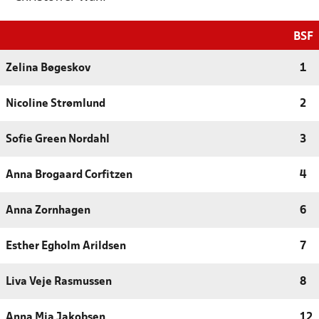
BSF
Zelina Bøgeskov
1
Nicoline Strømlund
2
Sofie Green Nordahl
3
Anna Brogaard Corfitzen
4
Anna Zornhagen
6
Esther Egholm Arildsen
7
Liva Veje Rasmussen
8
Anna Mia Jakobsen
12