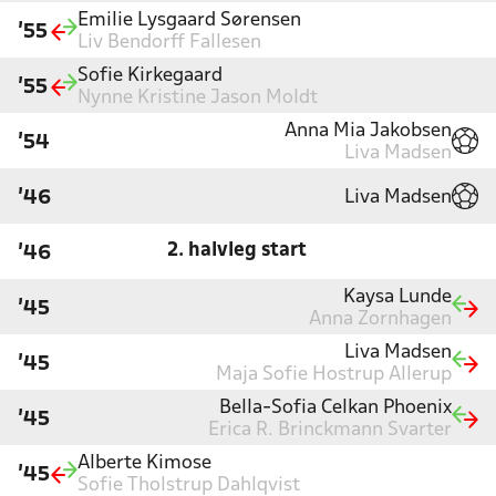
Emilie Lysgaard Sørensen
'55
Liv Bendorff Fallesen
Sofie Kirkegaard
'55
Nynne Kristine Jason Moldt
Anna Mia Jakobsen
'54
Liva Madsen
Liva Madsen
'46
2. halvleg start
'46
Kaysa Lunde
'45
Anna Zornhagen
Liva Madsen
'45
Maja Sofie Hostrup Allerup
Bella-Sofia Celkan Phoenix
'45
Erica R. Brinckmann Svarter
Alberte Kimose
'45
Sofie Tholstrup Dahlqvist