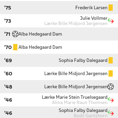
Frederik Larsen
'75
Julie Vollmer
'73
Lærke Bille Midjord Jørgensen
Alba Hedegaard Dam
'71
Alba Hedegaard Dam
'70
Sophia Falby Dalegaard
'69
Lærke Bille Midjord Jørgensen
'60
Lærke Bille Midjord Jørgensen
'48
Lærke Marie Stein Truelsegaard
'46
Alma Marie Raun Thomsen
Sophia Falby Dalegaard
'46
Bodil Gantzhorn