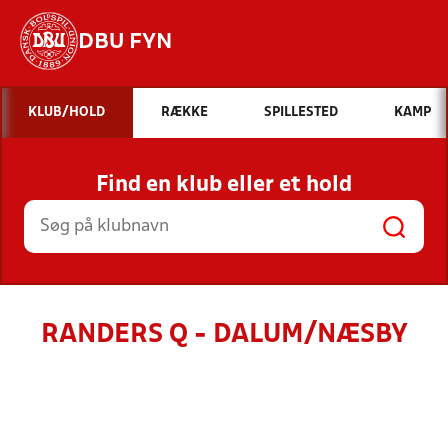
DBU FYN
Hvad vil du søge efter?
KLUB/HOLD
RÆKKE
SPILLESTED
KAMP
INDHOLD OG NYHEDER
Find en klub eller et hold
STILLINGER, RESULTATER, KLUBBER OG
HOLD
RANDERS Q - DALUM/NÆSBY