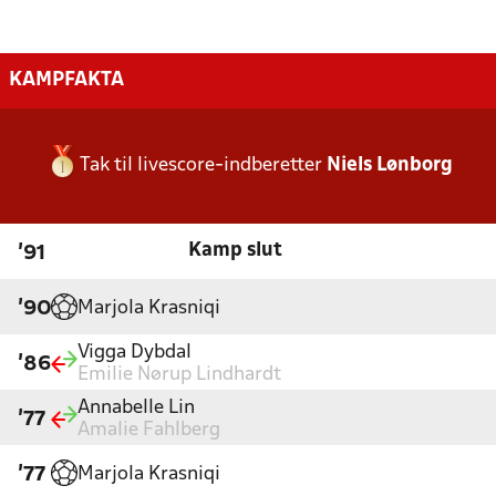
KAMPFAKTA
Tak til livescore-indberetter
Niels Lønborg
Kamp slut
'91
Marjola Krasniqi
'90
Vigga Dybdal
'86
Emilie Nørup Lindhardt
Annabelle Lin
'77
Amalie Fahlberg
Marjola Krasniqi
'77