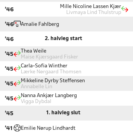
Mille Nicoline Lassen Kjær
'46
Livmaya Lind Thulstrup
Amalie Fahlberg
'46
2. halvleg start
'46
Thea Weile
'45
Maise Kjærsgaard Fisker
Carla-Sofia Winther
'45
Lærke Nørgaard Thomsen
Mikkeline Dyrby Steffensen
'45
Annabelle Lin
Nanna Ankjær Langberg
'45
Vigga Dybdal
1. halvleg slut
'45
Emilie Nørup Lindhardt
'41