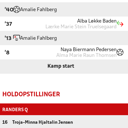
Amalie Fahlberg
'40
Alba Løkke Baden
'37
Lærke Marie Stein Truelsegaard
Amalie Fahlberg
'13
Naya Biermann Pedersen
'8
Alma Marie Raun Thomsen
Kamp start
HOLDOPSTILLINGER
RANDERS Q
16
Troja-Minna Hjaltalin Jensen