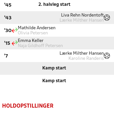
2. halvleg start
'45
Liva Rehn Nordentoft
'43
Lærke Milther Hansen
Mathilde Andersen
'30
Olivia Petersen
Emma Keller
'15
Naja Gildhoff Petersen
Lærke Milther Hansen
'7
Karoline Randeris
Kamp start
Kamp start
HOLDOPSTILLINGER