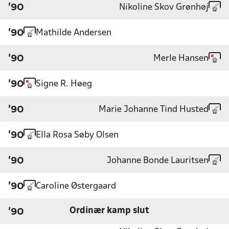
Nikoline Skov Grønhøj
'90
Mathilde Andersen
'90
Merle Hansen
'90
Signe R. Høeg
'90
Marie Johanne Tind Husted
'90
Ella Rosa Søby Olsen
'90
Johanne Bonde Lauritsen
'90
Caroline Østergaard
'90
Ordinær kamp slut
'90