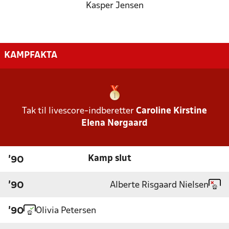
Kasper Jensen
KAMPFAKTA
Tak til livescore-indberetter
Caroline Kirstine
Elena Nørgaard
Kamp slut
'90
Alberte Risgaard Nielsen
'90
Olivia Petersen
'90