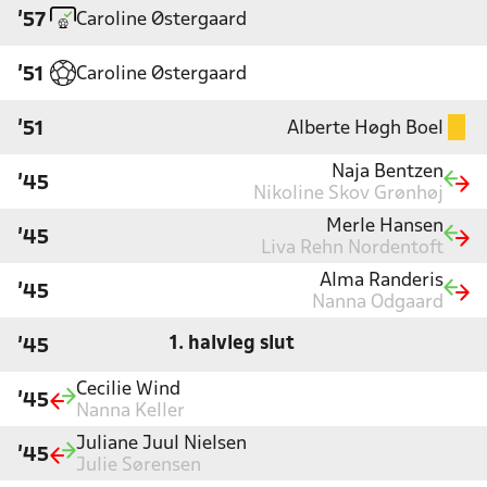
Caroline Østergaard
'57
Caroline Østergaard
'51
Alberte Høgh Boel
'51
Naja Bentzen
'45
Nikoline Skov Grønhøj
Merle Hansen
'45
Liva Rehn Nordentoft
Alma Randeris
'45
Nanna Odgaard
1. halvleg slut
'45
Cecilie Wind
'45
Nanna Keller
Juliane Juul Nielsen
'45
Julie Sørensen