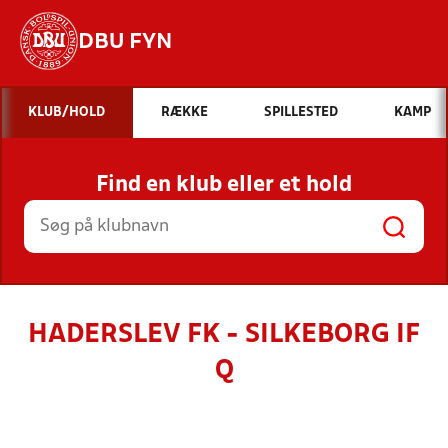
DBU FYN
Hvad vil du søge efter?
KLUB/HOLD
RÆKKE
SPILLESTED
KAMP
INDHOLD OG NYHEDER
Find en klub eller et hold
STILLINGER, RESULTATER, KLUBBER OG
HOLD
HADERSLEV FK - SILKEBORG IF
Q