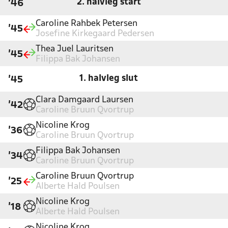
2. halvleg start
'46
Caroline Rahbek Petersen
'45
Josefine Kirkegaard Pedersen
Thea Juel Lauritsen
'45
Filippa Bak Johansen
1. halvleg slut
'45
Clara Damgaard Laursen
'42
Caroline Bruun Qvortrup
Nicoline Krog
'36
Caroline Bruun Qvortrup
Filippa Bak Johansen
'34
Caroline Bruun Qvortrup
Caroline Bruun Qvortrup
'25
Alberte Hald Poulsen
Nicoline Krog
'18
Alberte Hald Poulsen
Nicoline Krog