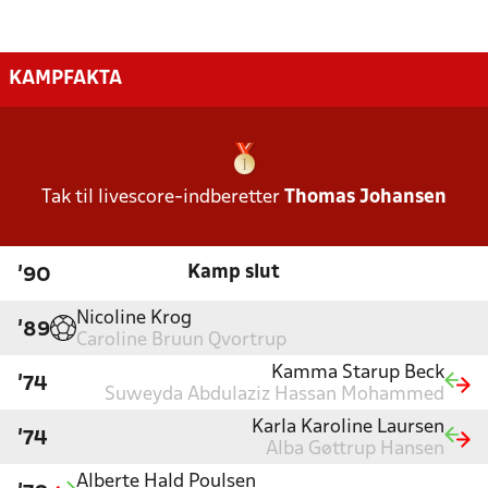
KAMPFAKTA
Tak til livescore-indberetter
Thomas Johansen
Kamp slut
'90
Nicoline Krog
'89
Caroline Bruun Qvortrup
Kamma Starup Beck
'74
Suweyda Abdulaziz Hassan Mohammed
Karla Karoline Laursen
'74
Alba Gøttrup Hansen
Alberte Hald Poulsen