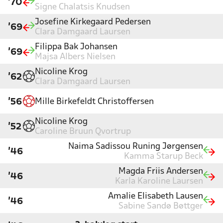
'70
Signe Chalatsis Knudsen
Josefine Kirkegaard Pedersen
'69
Clara Damgaard Laursen
Filippa Bak Johansen
'69
Majsa Albers Nielsen
Nicoline Krog
'62
Clara Damgaard Laursen
Mille Birkefeldt Christoffersen
'56
Nicoline Krog
'52
Caroline Bruun Qvortrup
Naima Sadissou Runing Jørgensen
'46
Kamma Starup Beck
Magda Friis Andersen
'46
Karla Karoline Laursen
Amalie Elisabeth Lausen
'46
Sabine Sandø Bøttger