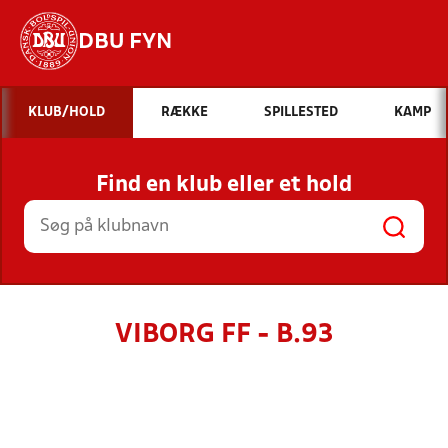
DBU FYN
Hvad vil du søge efter?
KLUB/HOLD
RÆKKE
SPILLESTED
KAMP
INDHOLD OG NYHEDER
Find en klub eller et hold
STILLINGER, RESULTATER, KLUBBER OG
HOLD
VIBORG FF - B.93