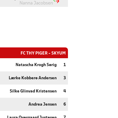
Nanna Jacobsen
FC THY PIGER - SKYUM
Natascha Krogh Sørig
1
Lærke Kobberø Andersen
3
Silke Glinvad Kristensen
4
Andrea Jensen
6
Laura Overgaard Justesen
7