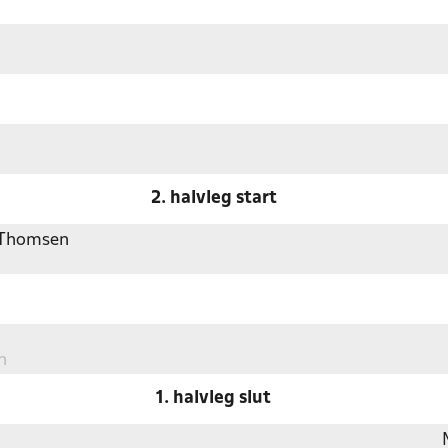
2. halvleg start
e Thomsen
n
1. halvleg slut