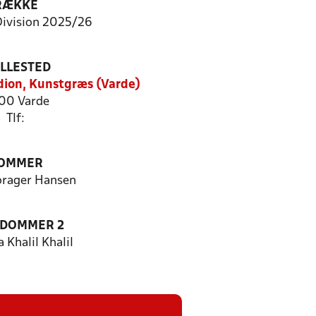
RÆKKE
Division 2025/26
ILLESTED
dion, Kunstgræs (Varde)
00 Varde
Tlf:
OMMER
ørager Hansen
EDOMMER 2
 Khalil Khalil