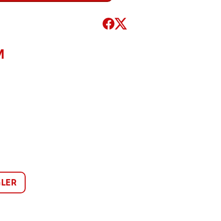
M
LER