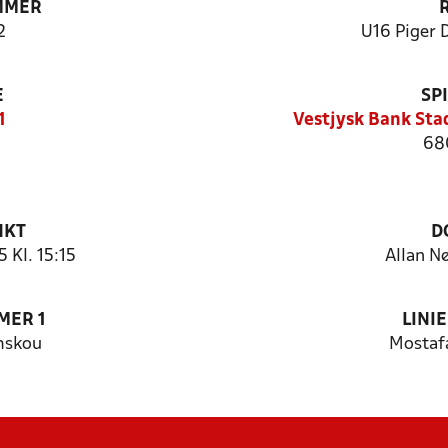
MMER
2
U16 Piger 
E
SP
1
Vestjysk Bank Sta
68
NKT
D
 Kl. 15:15
Allan N
MER 1
LINI
mskou
Mostafa