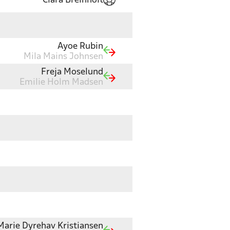
Clara Breinholt
Ayoe Rubin
Mila Mains Johnsen
Freja Moselund
Emilie Holm Madsen
Marie Dyrehav Kristiansen