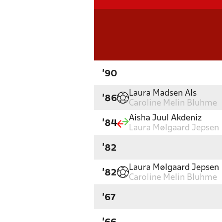
'90
Laura Madsen Als
'86
Caroline Melin Bluhme
Aisha Juul Akdeniz
'84
Laura Mølgaard Jepsen
'82
Laura Mølgaard Jepsen
'82
Caroline Melin Bluhme
'67