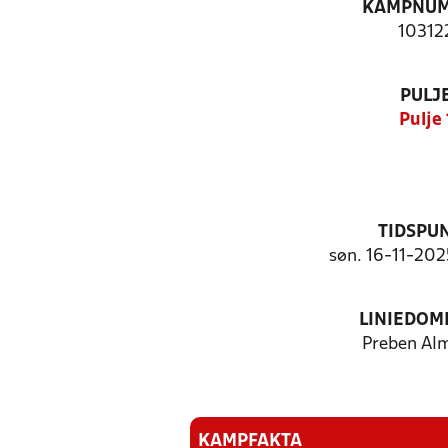
KAMPNU
10312
PULJ
Pulje 
TIDSPU
søn. 16-11-2025
LINIEDOM
Preben Al
KAMPFAKTA