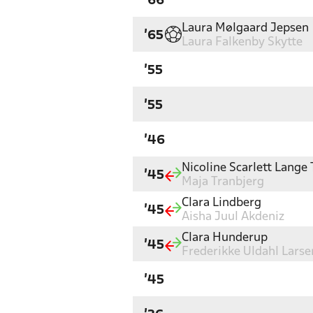
'66
Laura Mølgaard Jepsen
'65
Laura Falkenby Skytte
'55
'55
'46
Nicoline Scarlett Lang
'45
Maja Tranbjerg
Clara Lindberg
'45
Aisha Juul Akdeniz
Clara Hunderup
'45
Frederikke Uldahl Larse
'45