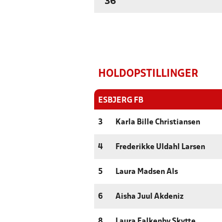
'36
HOLDOPSTILLINGER
ESBJERG FB
3
Karla Bille Christiansen
4
Frederikke Uldahl Larsen
5
Laura Madsen Als
6
Aisha Juul Akdeniz
8
Laura Falkenby Skytte