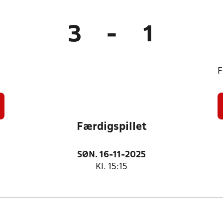
3
-
1
F
Færdigspillet
SØN. 16-11-2025
Kl. 15:15