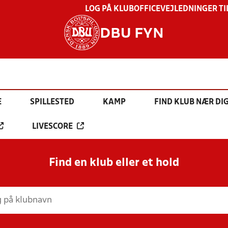
LOG PÅ KLUBOFFICE
VEJLEDNINGER TI
DBU FYN
E
SPILLESTED
KAMP
FIND KLUB NÆR DI
LIVESCORE
Find en klub eller et hold