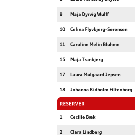
9
Maja Dyrvig Wulff
10
Celina Flyvbjerg-Sørensen
11
Caroline Melin Bluhme
15
Maja Tranbjerg
17
Laura Mølgaard Jepsen
18
Johanna Kidholm Filtenborg
RESERVER
1
Cecilie Bæk
2
Clara Lindberg