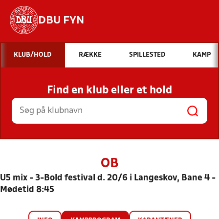
DBU FYN
Hvad vil du søge efter?
KLUB/HOLD
RÆKKE
SPILLESTED
KAMP
INDHOLD OG NYHEDER
Find en klub eller et hold
STILLINGER, RESULTATER, KLUBBER OG
HOLD
OB
U5 mix - 3-Bold festival d. 20/6 i Langeskov, Bane 4 -
Mødetid 8:45