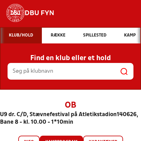
DBU FYN
Hvad vil du søge efter?
KLUB/HOLD
RÆKKE
SPILLESTED
KAMP
INDHOLD OG NYHEDER
Find en klub eller et hold
STILLINGER, RESULTATER, KLUBBER OG
HOLD
OB
U9 dr. C/D, Stævnefestival på Atletikstadion140626,
Bane 8 - kl. 10.00 - 1*10min